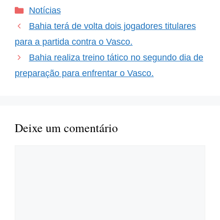
um jogador ao time após
Categorias
Notícias
uma lesão é sempre um
momento de esperança
Bahia terá de volta dois jogadores titulares
para os torcedores.
Ademir, com sua
para a partida contra o Vasco.
habilidade explosiva,
Bahia realiza treino tático no segundo dia de
trouxe…
preparação para enfrentar o Vasco.
Deixe um comentário
Comentário