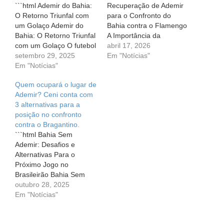
```html Ademir do Bahia:
Recuperação de Ademir
O Retorno Triunfal com
para o Confronto do
um Golaço Ademir do
Bahia contra o Flamengo
Bahia: O Retorno Triunfal
A Importância da
com um Golaço O futebol
Recuperação de Ademir
abril 17, 2026
é um esporte cheio de
setembro 29, 2025
para o Confronto do
Em "Notícias"
emoções, e cada jogador
Em "Notícias"
Bahia contra o Flamengo
vive momentos intensos
Em meio às emoções do
Quem ocupará o lugar de
em sua carreira. Para
futebol, a expectativa
Ademir? Ceni conta com
Ademir, atacante do
pela recuperação de
3 alternativas para a
Bahia, essa jornada tem
jogadores é sempre uma
posição no confronto
sido repleta de altos e
montanha-russa de
contra o Bragantino.
baixos,…
sentimentos. Para os
```html Bahia Sem
torcedores…
Ademir: Desafios e
Alternativas Para o
Próximo Jogo no
Brasileirão Bahia Sem
Ademir: Desafios e
outubro 28, 2025
Alternativas Para o
Em "Notícias"
Próximo Jogo no
Brasileirão O retorno de