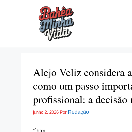
Pular
para
o
conteúdo
Alejo Veliz considera 
como um passo importa
profissional: a decisão
Redação
junho 2, 2026
Por
“`html