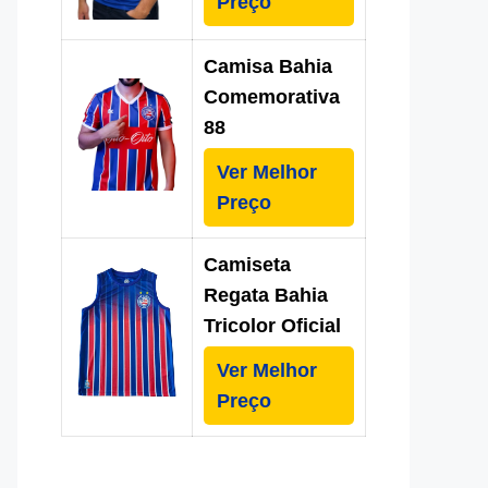
Preço
Camisa Bahia
Comemorativa
88
Ver Melhor
Preço
Camiseta
Regata Bahia
Tricolor Oficial
Ver Melhor
Preço