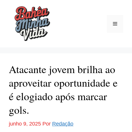
Pular
para
o
Menu
conteúdo
Atacante jovem brilha ao
aproveitar oportunidade e
é elogiado após marcar
gols.
junho 9, 2025
Por
Redação