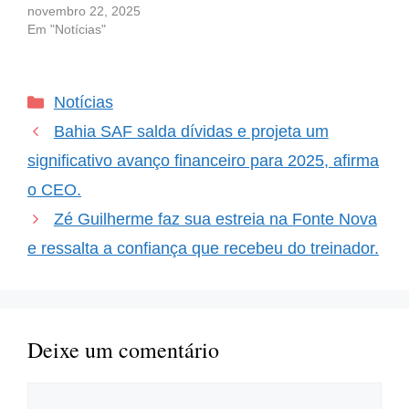
A No mundo do futebol,
novembro 22, 2025
as promessas muitas
Em "Notícias"
vezes se transformam
em realidades
surpreendentes. Um
Categorias
Notícias
exemplo claro disso é o
atacante Tiago, de
Bahia SAF salda dívidas e projeta um
apenas 20 anos, que
vem…
significativo avanço financeiro para 2025, afirma
o CEO.
Zé Guilherme faz sua estreia na Fonte Nova
e ressalta a confiança que recebeu do treinador.
Deixe um comentário
Comentário