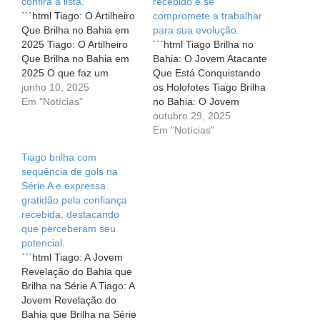
confira a lista.
recebido e se
```html Tiago: O Artilheiro
compromete a trabalhar
Que Brilha no Bahia em
para sua evolução.
2025 Tiago: O Artilheiro
```html Tiago Brilha no
Que Brilha no Bahia em
Bahia: O Jovem Atacante
2025 O que faz um
Que Está Conquistando
jogador se destacar em
junho 10, 2025
os Holofotes Tiago Brilha
um time? Para muitos, a
Em "Notícias"
no Bahia: O Jovem
resposta pode ser
Atacante Que Está
outubro 29, 2025
simples: gols. No caso do
Conquistando os
Em "Notícias"
Bahia, é exatamente isso
Holofotes O futebol é um
Tiago brilha com
que define o atacante
universo fascinante, onde
sequência de gols na
Tiago, que…
jovens talentos
Série A e expressa
frequentemente se
gratidão pela confiança
destacam e surpreendem
recebida, destacando
a todos com suas
que perceberam seu
habilidades. No Bahia,
potencial.
esse potencial está
```html Tiago: A Jovem
mais…
Revelação do Bahia que
Brilha na Série A Tiago: A
Jovem Revelação do
Bahia que Brilha na Série