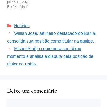
Vargas: A Situação do
junho 11, 2026
Atacante Argentino no
Em "Notícias"
Mercado Nos últimos
dias, a movimentação do
mercado de
Categorias
Notícias
transferências no futebol
brasileiro tem gerado
Willian José, artilheiro destacado do Bahia,
ansiedade e expectativa.
Quando falamos de
consolida sua posição como titular na equipe.
contratações, um nome
Michel Araújo comemora seu ótimo
que tem chamado
atenção…
momento e analisa a disputa pela posição de
titular no Bahia.
Deixe um comentário
Comentário