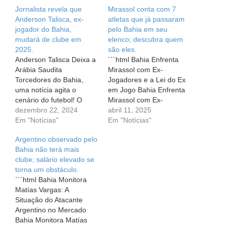
Jornalista revela que
Mirassol conta com 7
Anderson Talisca, ex-
atletas que já passaram
jogador do Bahia,
pelo Bahia em seu
mudará de clube em
elenco; descubra quem
2025.
são eles.
Anderson Talisca Deixa a
```html Bahia Enfrenta
Arábia Saudita
Mirassol com Ex-
Torcedores do Bahia,
Jogadores e a Lei do Ex
uma notícia agita o
em Jogo Bahia Enfrenta
cenário do futebol! O
Mirassol com Ex-
meia-atacante Anderson
dezembro 22, 2024
Jogadores e a Lei do Ex
abril 11, 2025
Talisca, frequentemente
Em "Notícias"
em Jogo No próximo
Em "Notícias"
associado a um possível
domingo (13), o Bahia se
Argentino observado pelo
retorno ao nosso Tricolor,
prepara para um
Bahia não terá mais
está se despedindo da
confronto emocionante
clube; salário elevado se
Arábia Saudita. Porém, a
contra o Mirassol, pela
torna um obstáculo.
volta para a Fonte Nova
terceira rodada da Série
```html Bahia Monitora
não será o que está no
A. Este jogo promete
Matías Vargas: A
horizonte. Destino:…
ser…
Situação do Atacante
Argentino no Mercado
Bahia Monitora Matías