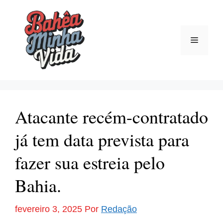
Pular
para
o
Menu
conteúdo
Atacante recém-contratado
já tem data prevista para
fazer sua estreia pelo
Bahia.
fevereiro 3, 2025
Por
Redação