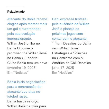
Relacionado
Atacante do Bahia recebe
Ceni expressa tristeza
elogios após marcar mais
pela ausência de Willian
um gol e surpreender
José e planeja os
pela sua evolução
próximos jogos sem
impressionante.
contar com o atacante.
Willian José brilha no
```html Desafios do Bahia
Bahia O começo
sem Willian José:
promissor de Willian José
Estratégias e Soluções
no Bahia O Esporte
no Confronto com o
Clube Bahia tem um novo
América de Cali Desafios
motivo para sorrir! O
fevereiro 19, 2025
do Bahia sem Willian
julho 17, 2025
atacante Willian José,
Em "Notícias"
José: Estratégias e
Em "Notícias"
que se juntou ao time
Soluções no Confronto
Bahia inicia negociações
recentemente, já mostrou
com o América de Cali Na
para a contratação de
que veio para fazer a
vida, todos enfrentamos
atacante que atua no
diferença em campo. Em
desafios inesperados que
futebol russo.
suas primeiras partidas
testam nossa união e
Bahia busca reforço:
com a camisa…
força. Para o Bahia, este
Willian José na mira para
desafio…