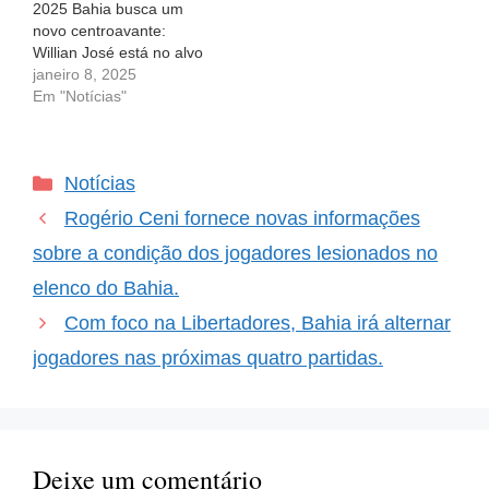
2025 Bahia busca um
novo centroavante:
Willian José está no alvo
Oi, torcedor do Bahia!
janeiro 8, 2025
Sabemos que o nosso
Em "Notícias"
time está em uma fase
de busca por novas
forças no ataque e,
Categorias
Notícias
acreditem, foi identificado
um nome que promete
Rogério Ceni fornece novas informações
agitar o mercado:…
sobre a condição dos jogadores lesionados no
elenco do Bahia.
Com foco na Libertadores, Bahia irá alternar
jogadores nas próximas quatro partidas.
Deixe um comentário