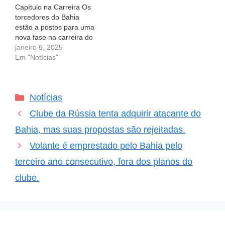
Capítulo na Carreira Os
após…
Londrina anunciou a
torcedores do Bahia
contratação de Vitor
estão a postos para uma
Jacaré, um ex-atacante…
nova fase na carreira do
atacante Vitor Jacaré.
janeiro 6, 2025
Depois de realizar
Em "Notícias"
exames médicos, ele não
seguirá como esperado
para o Athletico
Categorias
Notícias
Paranaense em 2025.
Em vez disso, o jogador
Clube da Rússia tenta adquirir atacante do
já se despediu dos
planos…
Bahia, mas suas propostas são rejeitadas.
Volante é emprestado pelo Bahia pelo
terceiro ano consecutivo, fora dos planos do
clube.