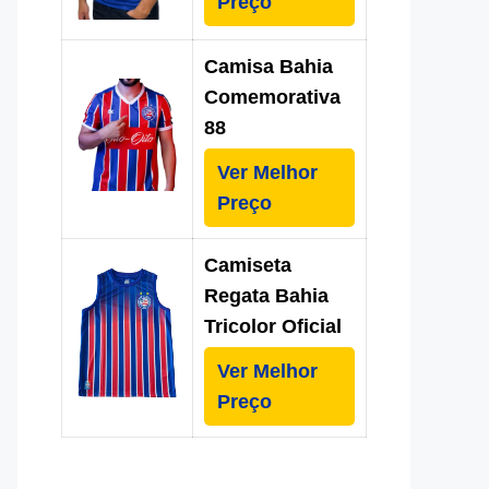
Preço
Camisa Bahia
Comemorativa
88
Ver Melhor
Preço
Camiseta
Regata Bahia
Tricolor Oficial
Ver Melhor
Preço