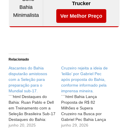
Trucker
Ver Melhor Preço
Relacionado
Atacantes do Bahia
Cruzeiro rejeita a ideia de
disputarão amistosos
‘leilão’ por Gabriel Pec
com a Seleção para
após proposta do Bahia,
preparação para o
conforme informado pela
Mundial sub-17.
imprensa mineira.
```html Destaques do
```html Bahia Lança
Bahia: Ruan Pablo e Dell
Proposta de R$ 82
em Treinamento com a
Milhões e Supera
Seleção Brasileira Sub-17
Cruzeiro na Busca por
Destaques do Bahia:
Gabriel Pec Bahia Lança
Ruan Pablo e Dell em
junho 20, 2025
Proposta de R$ 82
junho 29, 2026