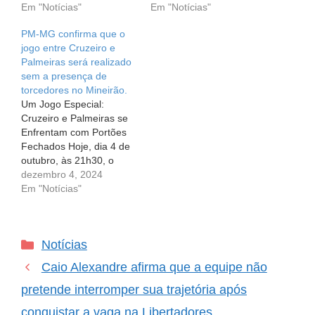
Treinamento com a
Em "Notícias"
Milhões e Supera
Em "Notícias"
Seleção Brasileira Sub-17
Cruzeiro na Busca por
PM-MG confirma que o
Recentemente, o coração
Gabriel Pec A janela de
jogo entre Cruzeiro e
de muitos torcedores
transferências sempre
Palmeiras será realizado
tricolores bateu mais
gera expectativa e
sem a presença de
forte ao saber que Ruan
agitação entre os
torcedores no Mineirão.
Pablo e Dell, dois dos
torcedores e os clubes de
Um Jogo Especial:
principais atacantes…
futebol. Recentemente,
Cruzeiro e Palmeiras se
o…
Enfrentam com Portões
Fechados Hoje, dia 4 de
outubro, às 21h30, o
Mineirão será o palco de
dezembro 4, 2024
um jogo que pode
Em "Notícias"
impactar o Esporte Clube
Bahia. Cruzeiro e
Palmeiras se enfrentarão
Categorias
Notícias
em uma partida válida
pela 37ª rodada do
Caio Alexandre afirma que a equipe não
Campeonato Brasileiro.
Decisão Surpreendente…
pretende interromper sua trajetória após
conquistar a vaga na Libertadores.