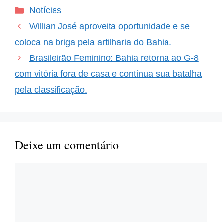
cada vez mais destaque
Categorias
Notícias
e, com isso, as
expectativas em torno
Willian José aproveita oportunidade e se
das competições
aumentam. A Copa do…
coloca na briga pela artilharia do Bahia.
Brasileirão Feminino: Bahia retorna ao G-8
com vitória fora de casa e continua sua batalha
pela classificação.
Deixe um comentário
Comentário