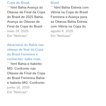
Copa do Brasil.
Brasil.
```html Bahia Avança às
```html Bahia Estreia com
Oitavas de Final da Copa
Vitória na Copa do Brasil
do Brasil de 2025 Bahia
Feminina e Avança para
Avança às Oitavas de
as Oitavas Bahia Estreia
Final da Copa do Brasil
com Vitória na Copa do
de 2025 O futebol é um
maio 24, 2025
Brasil Feminina e Avança
agosto 6, 2025
esporte que nos faz
Em "Notícias"
para as Oitavas No último
Em "Notícias"
vibrar, sonhar e até
dia 6 de setembro, o
Adversário do Bahia nas
chorar. Os torcedores do
coração dos torcedores
oitavas de final da Copa
Bahia experimentaram
do Bahia bateu mais
do Brasil Feminina é
uma montanha-russa
forte. Em sua primeira
conhecido; saiba mais.
emocional recentemente,
participação na Copa…
```html Bahia e Itabirito-
ao ver seu…
MG: Confronto nas
Oitavas de Final da Copa
do Brasil Feminina Bahia
e Itabirito-MG: Confronto
nas Oitavas de Final da
junho 16, 2026
Copa do Brasil Feminina
Em "Notícias"
O futebol feminino
brasileiro tem ganhado