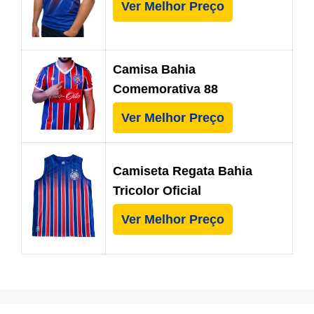
Ver Melhor Preço
Camisa Bahia
Comemorativa 88
Ver Melhor Preço
Camiseta Regata Bahia
Tricolor Oficial
Ver Melhor Preço