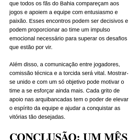
que todos os fãs do Bahia compareçam aos
jogos e apoiem a equipe com entusiasmo e
paixão. Esses encontros podem ser decisivos e
podem proporcionar ao time um impulso
emocional necessário para superar os desafios
que estão por vir.
Além disso, a comunicação entre jogadores,
comissão técnica e a torcida será vital. Mostrar-
se unido e com um só objetivo pode motivar o
time a se esforçar ainda mais. Cada grito de
apoio nas arquibancadas tem o poder de elevar
o espírito da equipe e ajudar a conquistar as
vitórias tão desejadas.
CONCLUSÃO: UM MÊS