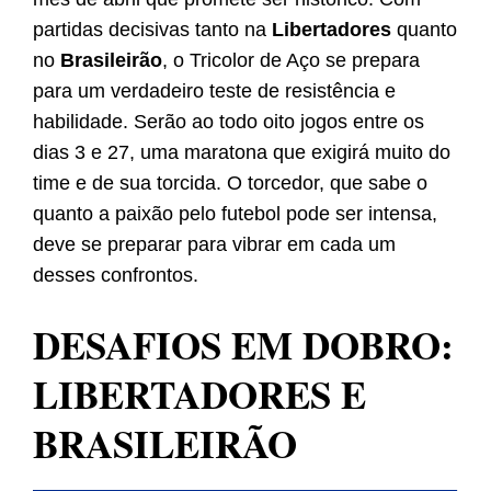
partidas decisivas tanto na
Libertadores
quanto
no
Brasileirão
, o Tricolor de Aço se prepara
para um verdadeiro teste de resistência e
habilidade. Serão ao todo oito jogos entre os
dias 3 e 27, uma maratona que exigirá muito do
time e de sua torcida. O torcedor, que sabe o
quanto a paixão pelo futebol pode ser intensa,
deve se preparar para vibrar em cada um
desses confrontos.
DESAFIOS EM DOBRO:
LIBERTADORES E
BRASILEIRÃO