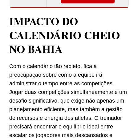
IMPACTO DO
CALENDÁRIO CHEIO
NO BAHIA
Com o calendário tão repleto, fica a
preocupação sobre como a equipe irá
administrar o tempo entre as competições.
Jogar duas competições simultaneamente é um
desafio significativo, que exige não apenas um
planejamento eficiente, mas também a gestão
de recursos e energia dos atletas. O treinador
precisará encontrar o equilíbrio ideal entre
escalar os jogadores mais descansados e