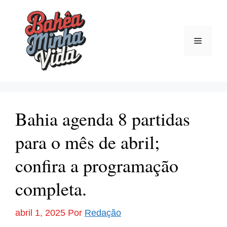
Pular
para
o
Menu
conteúdo
Bahia agenda 8 partidas
para o mês de abril;
confira a programação
completa.
abril 1, 2025
Por
Redação