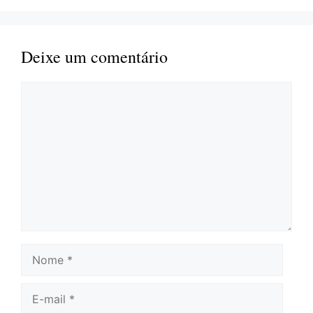
Deixe um comentário
Comentário
Nome
E-
mail