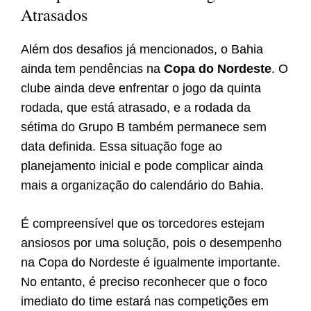
Atrasados
Além dos desafios já mencionados, o Bahia
ainda tem pendências na
Copa do Nordeste
. O
clube ainda deve enfrentar o jogo da quinta
rodada, que está atrasado, e a rodada da
sétima do Grupo B também permanece sem
data definida. Essa situação foge ao
planejamento inicial e pode complicar ainda
mais a organização do calendário do Bahia.
É compreensível que os torcedores estejam
ansiosos por uma solução, pois o desempenho
na Copa do Nordeste é igualmente importante.
No entanto, é preciso reconhecer que o foco
imediato do time estará nas competições em