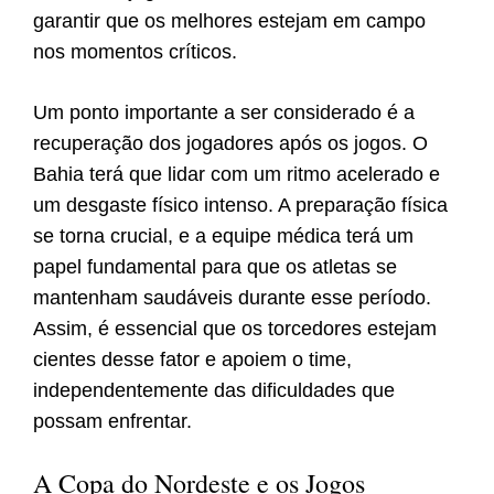
garantir que os melhores estejam em campo
nos momentos críticos.
Um ponto importante a ser considerado é a
recuperação dos jogadores após os jogos. O
Bahia terá que lidar com um ritmo acelerado e
um desgaste físico intenso. A preparação física
se torna crucial, e a equipe médica terá um
papel fundamental para que os atletas se
mantenham saudáveis durante esse período.
Assim, é essencial que os torcedores estejam
cientes desse fator e apoiem o time,
independentemente das dificuldades que
possam enfrentar.
A Copa do Nordeste e os Jogos