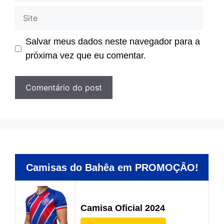
Site
Salvar meus dados neste navegador para a
próxima vez que eu comentar.
Camisas do Bahêa em PROMOÇÂO!
Camisa Oficial 2024