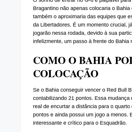
Bragantino não apenas colocaria o Bahia
também o aproximaria das equipes que es
da Libertadores. É um momento crucial, j
jogarão nessa rodada, devido à sua parti
infelizmente, um passo à frente do Bahia n
COMO O BAHIA POD
COLOCAÇÃO
Se o Bahia conseguir vencer o Red Bull Br
contabilizando 21 pontos. Essa mudança
real de encurtar a distância para o quart
pontos e ainda possui um jogo a menos. E
interessante e crítico para o Esquadrão.