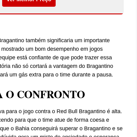
 Bragantino também significaria um importante
em mostrado um bom desempenho em jogos
 equipe está confiante de que pode trazer essa
vitória não só cortará a vantagem do Bragantino
rá um gás extra para o time durante a pausa.
A O CONFRONTO
a para o jogo contra o Red Bull Bragantino é alta.
rcendo para que o time atue de forma coesa e
que o Bahia conseguirá superar o Bragantino e se
dúvida gera um misto de ansiedade e esperança,