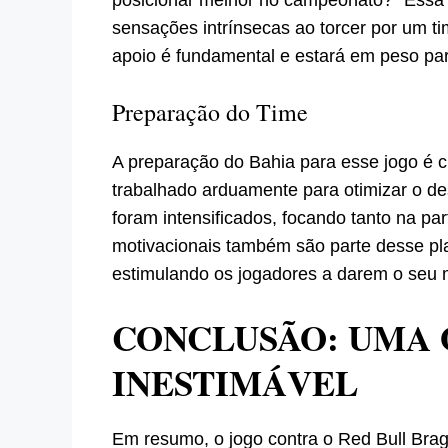
sensações intrínsecas ao torcer por um tim
apoio é fundamental e estará em peso par
Preparação do Time
A preparação do Bahia para esse jogo é cr
trabalhado arduamente para otimizar o des
foram intensificados, focando tanto na par
motivacionais também são parte desse pla
estimulando os jogadores a darem o seu
CONCLUSÃO: UMA
INESTIMÁVEL
Em resumo, o jogo contra o Red Bull Brag