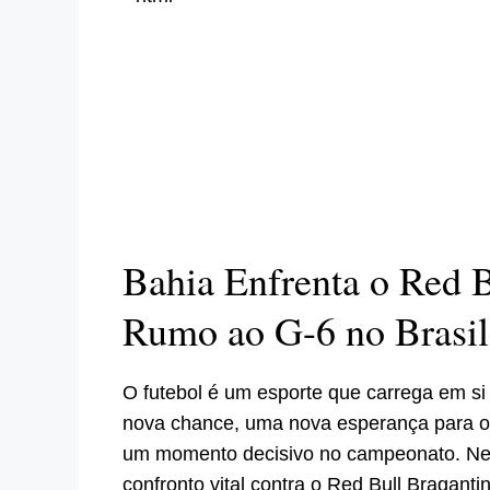
Bahia Enfrenta o Red 
Rumo ao G-6 no Brasil
O futebol é um esporte que carrega em s
nova chance, uma nova esperança para os
um momento decisivo no campeonato. Nes
confronto vital contra o Red Bull Bragant