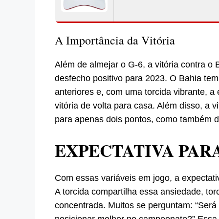
A Importância da Vitória
Além de almejar o G-6, a vitória contra o
desfecho positivo para 2023. O Bahia t
anteriores e, com uma torcida vibrante, a
vitória de volta para casa. Além disso, a 
para apenas dois pontos, como também da
EXPECTATIVA PAR
Com essas variáveis em jogo, a expectativ
A torcida compartilha essa ansiedade, to
concentrada. Muitos se perguntam: “Será 
posicionar melhor no campeonato?” Essa 