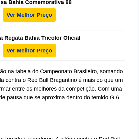
sa Bahia Comemorativa 88
Ver Melhor Preço
 Regata Bahia Tricolor Oficial
Ver Melhor Preço
ção na tabela do Campeonato Brasileiro, somando
da contra o Red Bull Bragantino é mais do que um
firmar entre os melhores da competição. Com uma
de pausa que se aproxima dentro do temido G-6,
 torcida e jogadores. A vitória contra o Red Bull