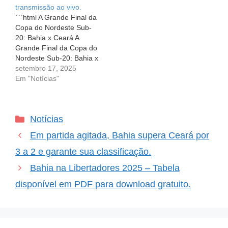
transmissão ao vivo.
duelo decisivo contra o
que promete ser
```html A Grande Final da
Ceará, valendo uma vaga
eletrizante:…
Copa do Nordeste Sub-
na grande…
20: Bahia x Ceará A
Grande Final da Copa do
Nordeste Sub-20: Bahia x
Ceará Mais uma vez, a
setembro 17, 2025
emoção do futebol juvenil
Em "Notícias"
se faz presente na Arena
Fonte Nova. Neste
emocionante encontro,
Categorias
Notícias
que promete ser um
verdadeiro espetáculo,
Em partida agitada, Bahia supera Ceará por
Bahia e Ceará…
3 a 2 e garante sua classificação.
Bahia na Libertadores 2025 – Tabela
disponível em PDF para download gratuito.