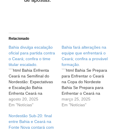
de apostas.
Relacionado
Bahia divulga escalação
Bahia fará alterações na
oficial para partida contra
equipe que enfrentará o
o Ceará; confira o time
Ceará; confira a provável
titular escalado.
formação.
```html Bahia Enfrenta
```html Bahia Se Prepara
Ceará na Semifinal do
para Enfrentar o Ceará
Nordestão: Expectativas
na Copa do Nordeste
e Escalação Bahia
Bahia Se Prepara para
Enfrenta Ceará na
Enfrentar o Ceará na
Semifinal do Nordestão:
agosto 20, 2025
Copa do Nordeste O
março 25, 2025
Expectativas e Escalação
Em "Notícias"
coração da torcida pulsa
Em "Notícias"
A emoção está no ar! Na
forte, e a expectativa é
Nordestão Sub-20: final
noite desta quarta-feira
alta! O Bahia se prepara
entre Bahia e Ceará na
(20), o Bahia entra em
para um novo desafio na
Fonte Nova contará com
campo às 21h30 para um
temporada, um encontro