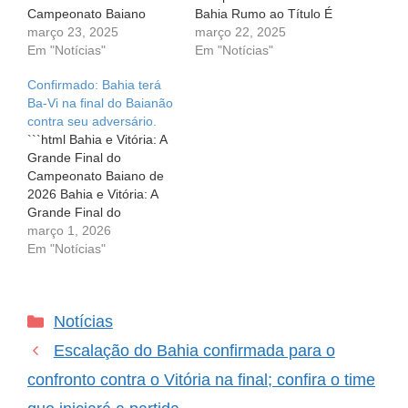
Campeonato Baiano
Bahia Rumo ao Título É
2025 Chegou o tão
março 23, 2025
hora de festa, emoção e,
março 22, 2025
esperado dia! Neste
Em "Notícias"
acima de tudo, uma
Em "Notícias"
domingo, 23 de março, é
grande decisão! O clima
Confirmado: Bahia terá
hora de torcer e vibrar,
na cidade está
Ba-Vi na final do Baianão
pois o Bahia entra em
eletrizante, e os corações
contra seu adversário.
campo para a grande
dos torcedores estão
```html Bahia e Vitória: A
final do Campeonato
acelerados. Neste
Grande Final do
Baiano de 2025,…
sábado (22), o Bahia se
Campeonato Baiano de
prepara para o…
2026 Bahia e Vitória: A
Grande Final do
Campeonato Baiano de
março 1, 2026
2026 Neste domingo (8),
Em "Notícias"
o coração dos torcedores
vai bater mais forte com
a grande decisão do
Categorias
Notícias
campeonato baiano de
2026 entre Bahia e
Escalação do Bahia confirmada para o
Vitória. Em um clássico…
confronto contra o Vitória na final; confira o time