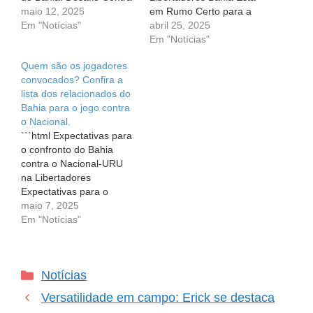
o Atlético Nacional na
maio 12, 2025
em Rumo Certo para a
Copa Libertadores O
Em "Notícias"
Classificação na Copa
abril 25, 2025
futebol é uma paixão que
Libertadores O coração
Em "Notícias"
nos envolve de forma
dos torcedores do Bahia
Quem são os jogadores
profunda, provocando
pulsa mais forte do que
convocados? Confira a
emoções e despertando
nunca! Após uma vitória
lista dos relacionados do
esperanças. Para os
empolgante contra o
Bahia para o jogo contra
torcedores do Bahia, o
Atlético Nacional, o time
o Nacional.
próximo desafio na…
tricolor se posiciona de
```html Expectativas para
maneira…
o confronto do Bahia
contra o Nacional-URU
na Libertadores
Expectativas para o
confronto do Bahia contra
maio 7, 2025
o Nacional-URU na
Em "Notícias"
Libertadores É sempre
uma emoção a parte
acompanhar o seu time
Categorias
Notícias
em competições
importantes, como a
Versatilidade em campo: Erick se destaca
Libertadores. Para os