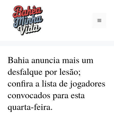
Pular
para
o
Menu
conteúdo
Bahia anuncia mais um
desfalque por lesão;
confira a lista de jogadores
convocados para esta
quarta-feira.