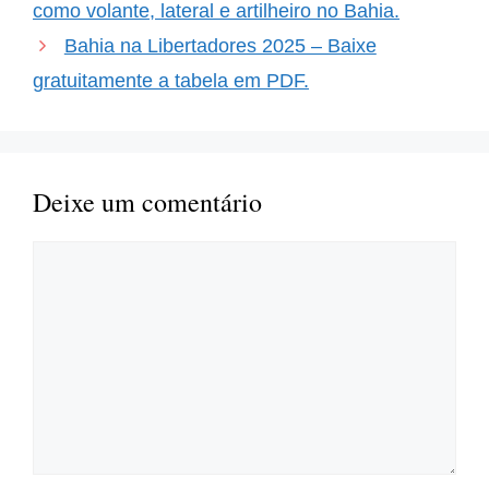
torcedores do Bahia, a
como volante, lateral e artilheiro no Bahia.
expectativa é ainda maior
Bahia na Libertadores 2025 – Baixe
com…
gratuitamente a tabela em PDF.
Deixe um comentário
Comentário