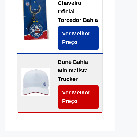
Chaveiro
Oficial
Torcedor Bahia
Ver Melhor
Preço
Boné Bahia
Minimalista
Trucker
Ver Melhor
Preço