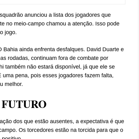
quadrão anunciou a lista dos jogadores que
nte no meio-campo chamou a atenção. Isso pode
o jogo.
O Bahia ainda enfrenta desfalques. David Duarte e
uas rodadas, continuam fora de combate por
hi também não estará disponível, já que ele se
 uma pena, pois esses jogadores fazem falta,
eu melhor.
 FUTURO
ação dos que estão ausentes, a expectativa é que
campo. Os torcedores estão na torcida para que o
positivo.