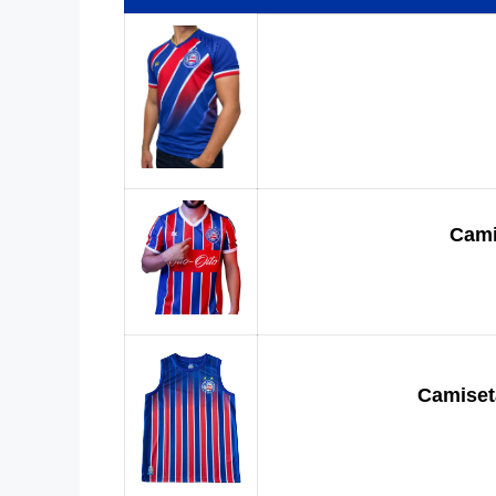
Cami
Camiseta