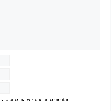
ra a próxima vez que eu comentar.