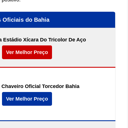
 Oficiais do Bahia
 Estádio Xícara Do Tricolor De Aço
Ver Melhor Preço
 Chaveiro Oficial Torcedor Bahia
Ver Melhor Preço