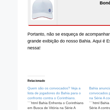
Boné
Portanto, não se esqueça de acompanhar 
grande exibição do nosso Bahia. Aqui é E
nessa!
Relacionado
Quem são os convocados? Veja a
Bahia anuncia
lista de jogadores do Bahia para o
convocados p
confronto contra o Corinthians.
na Série A co
```html Bahia Enfrenta o Corinthians
```html Bahia
em Busca de Vitória na Série A
Série A contr