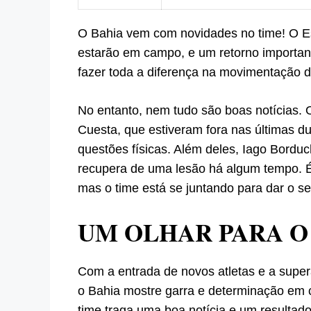
O Bahia vem com novidades no time! O Es
estarão em campo, e um retorno importa
fazer toda a diferença na movimentação d
No entanto, nem tudo são boas notícias. 
Cuesta, que estiveram fora nas últimas d
questões físicas. Além deles, Iago Borduc
recupera de uma lesão há algum tempo. É
mas o time está se juntando para dar o s
UM OLHAR PARA O
Com a entrada de novos atletas e a super
o Bahia mostre garra e determinação em 
time traga uma boa notícia e um resultado 