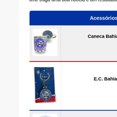
Acessórios
Caneca Bahia
E.C. Bahia