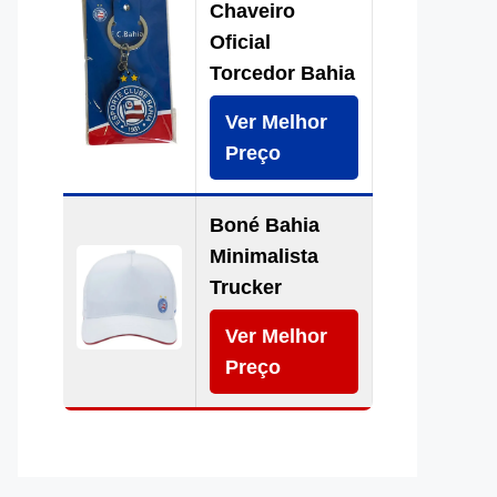
Chaveiro
Oficial
Torcedor Bahia
Ver Melhor
Preço
Boné Bahia
Minimalista
Trucker
Ver Melhor
Preço