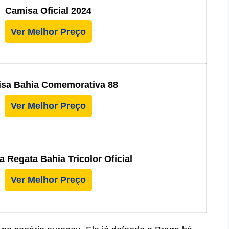
Camisa Oficial 2024
Ver Melhor Preço
sa Bahia Comemorativa 88
Ver Melhor Preço
 Regata Bahia Tricolor Oficial
Ver Melhor Preço