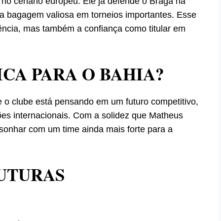
no cenário europeu. Ele já defende o Braga há
a bagagem valiosa em torneios importantes. Esse
ência, mas também a confiança como titular em
ICA PARA O BAHIA?
 o clube está pensando em um futuro competitivo,
ões internacionais. Com a solidez que Matheus
 sonhar com um time ainda mais forte para a
FUTURAS