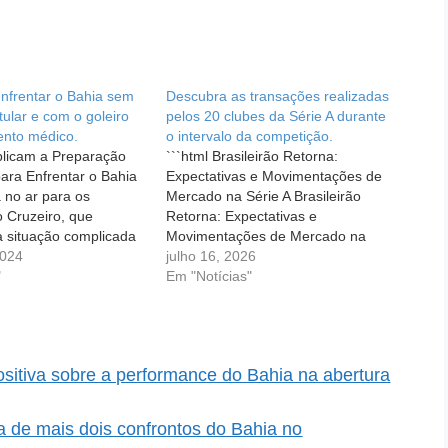
enfrentar o Bahia sem
Descubra as transações realizadas
itular e com o goleiro
pelos 20 clubes da Série A durante
nto médico.
o intervalo da competição.
licam a Preparação
```html Brasileirão Retorna:
ara Enfrentar o Bahia
Expectativas e Movimentações de
 no ar para os
Mercado na Série A Brasileirão
o Cruzeiro, que
Retorna: Expectativas e
 situação complicada
Movimentações de Mercado na
 saúde de seus
2024
Série A O clima de ansiedade e
julho 16, 2026
om o confronto
"
empolgação toma conta dos
Em "Notícias"
ra o Bahia na próxima
torcedores com o retorno do
dia 18, a equipe está
Brasileirão! Nesta quinta-feira (16),
 superar…
os clubes estão prontos para voltar
à ação com jogos antecipados…
ositiva sobre a performance do Bahia na abertura
a de mais dois confrontos do Bahia no