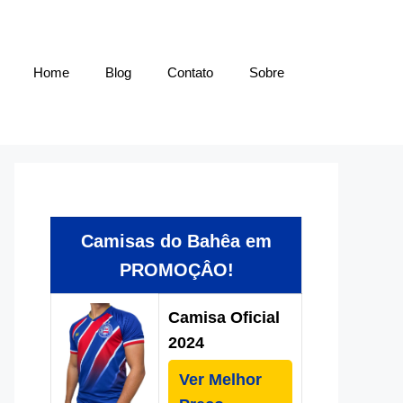
Home
Blog
Contato
Sobre
Camisas do Bahêa em
PROMOÇÂO!
Camisa Oficial
2024
Ver Melhor