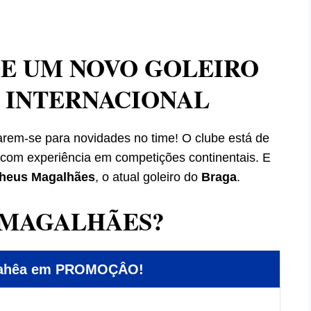
DE UM NOVO GOLEIRO
 INTERNACIONAL
arem-se para novidades no time! O clube está de
com experiência em competições continentais. E
heus Magalhães
, o atual goleiro do
Braga
.
 MAGALHÃES?
Bahêa em PROMOÇÂO!