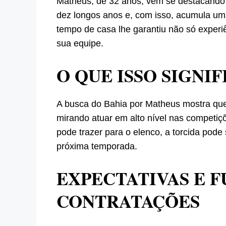
Matheus, de 32 anos, vem se destacando 
dez longos anos e, com isso, acumula um
tempo de casa lhe garantiu não só experi
sua equipe.
O QUE ISSO SIGNIF
A busca do Bahia por Matheus mostra que
mirando atuar em alto nível nas competiç
pode trazer para o elenco, a torcida pode
próxima temporada.
EXPECTATIVAS E 
CONTRATAÇÕES