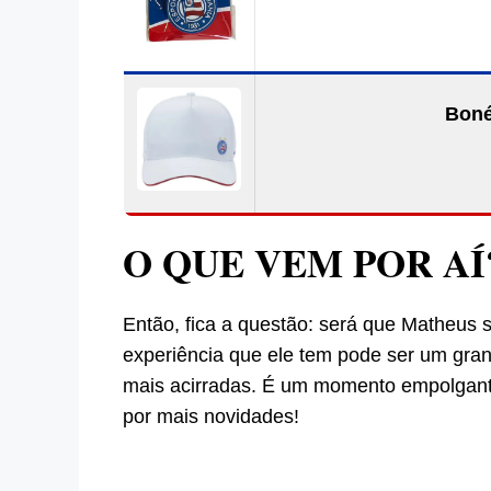
Boné
O QUE VEM POR AÍ
Então, fica a questão: será que Matheus 
experiência que ele tem pode ser um gra
mais acirradas. É um momento empolgante
por mais novidades!