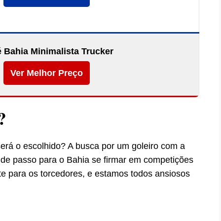
 Bahia Minimalista Trucker
Ver Melhor Preço
?
será o escolhido? A busca por um goleiro com a
nde passo para o Bahia se firmar em competições
 para os torcedores, e estamos todos ansiosos