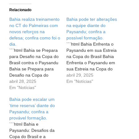
Relacionado
Bahia realiza treinamento
Bahia pode ter alterações
no CT do Palmeiras com
na equipe diante do
novos reforços na
Paysandu; confira a
defesa; confira como foi o
possível formação.
dia.
```html Bahia Enfrenta o
```html Bahia se Prepara
Paysandu em sua Estreia
para Desafio na Copa do
na Copa do Brasil Bahia
Brasil contra o Paysandu
Enfrenta o Paysandu em
Bahia se Prepara para
sua Estreia na Copa do
Desafio na Copa do
Brasil O coração dos
abril 29, 2025
Brasil contra o Paysandu
abril 28, 2025
torcedores tricolores bate
Em "Notícias"
Quando olhamos para a
Em "Notícias"
forte. É hora de emoção
trajetória de um time de
e expectativa, pois o
Bahia pode escalar um
futebol, muitas vezes nos
Bahia está pronto para
‘time reserva’ diante do
deparamos com desafios
dar um passo importante
Paysandu; confira a
inesperados. É na
na Copa do Brasil.…
provável formação.
superação desses
```html Bahia e
obstáculos que se
Paysandu: Desafios da
revela…
Copa do Brasil e a