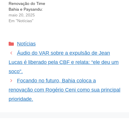
Renovação do Time
Bahia e Paysandu:
Desafios da Copa do
maio 20, 2025
Brasil e a Renovação do
Em "Notícias"
Time O coração dos
torcedores tricolores bate
mais forte! O Bahia está
Categorias
Notícias
prestes a entrar em
campo para mais um
Áudio do VAR sobre a expulsão de Jean
importante duelo na
Copa…
Lucas é liberado pela CBF e relata: “ele deu um
soco”.
Focando no futuro, Bahia coloca a
renovação com Rogério Ceni como sua principal
prioridade.