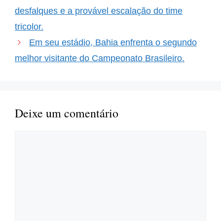
desfalques e a provável escalação do time
tricolor.
Em seu estádio, Bahia enfrenta o segundo
melhor visitante do Campeonato Brasileiro.
Deixe um comentário
Comentário