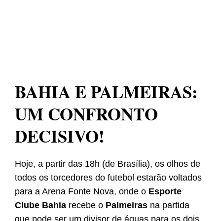
BAHIA E PALMEIRAS:
UM CONFRONTO
DECISIVO!
Hoje, a partir das 18h (de Brasília), os olhos de
todos os torcedores do futebol estarão voltados
para a Arena Fonte Nova, onde o
Esporte
Clube Bahia
recebe o
Palmeiras
na partida
que pode ser um divisor de águas para os dois