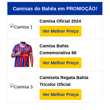
Camisas do Bahêa em PROMOÇÂO!
Camisa Oficial 2024
Ver Melhor Preço
Camisa Bahia
Comemorativa 88
Ver Melhor Preço
Camiseta Regata Bahia
Tricolor Oficial
Ver Melhor Preço