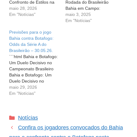
Confronto de Estilos na
Rodada do Brasileirão
Série A do Brasileirão O
maio 28, 2026
Bahia em Campo:
futebol, assim como a
Em "Notícias"
Desafio Contra o
maio 3, 2025
vida, é repleto de altos e
Botafogo na Sétima
Em "Notícias"
baixos. A torcida do
Rodada do Brasileirão A
Previsões para o jogo
Bahia, apaixonada e
expectativa está alta e a
Bahia contra Botafogo:
esperançosa, vive
ansiedade toma conta da
Odds da Série A do
atualmente um desafio
torcida! Neste sábado,
Brasileirão – 30.05.26.
difícil: são…
dia 3 de maio de 2025, o
```html Bahia e Botafogo:
Esquadrão de Aço, o
Um Duelo Decisivo no
Bahia,…
Campeonato Brasileiro
Bahia e Botafogo: Um
Duelo Decisivo no
Campeonato Brasileiro O
maio 29, 2026
futebol é cheio de
Em "Notícias"
emoções e rivalidades, e
o próximo confronto entre
Bahia e Botafogo
Categorias
Notícias
promete não ser
diferente. Neste sábado,
Confira os jogadores convocados do Bahia
dia 30 de maio, às 17h30
(horário de Brasília),…