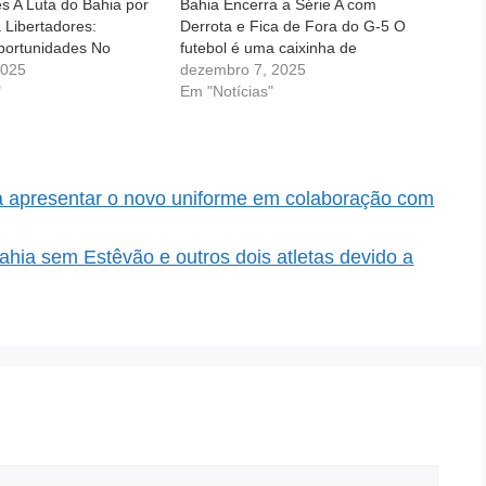
s A Luta do Bahia por
Bahia Encerra a Série A com
Libertadores:
Derrota e Fica de Fora do G-5 O
portunidades No
futebol é uma caixinha de
ebol, cada partida
2025
surpresas, onde a emoção e a
dezembro 7, 2025
o rumo de uma
"
frustração andam de mãos dadas.
Em "Notícias"
ara o Bahia, a recente
Para os torcedores do Bahia, a…
o Vitória foi um
ra apresentar o novo uniforme em colaboração com
hia sem Estêvão e outros dois atletas devido a