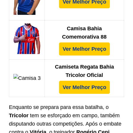
Ver Melhor Preço
Camisa Bahia
Comemorativa 88
Ver Melhor Preço
Camiseta Regata Bahia
Tricolor Oficial
Ver Melhor Preço
Enquanto se prepara para essa batalha, o
Tricolor
tem se esforçado em campo, também
disputando outras competições. Após o embate
contra o
Vitória
, o treinador
Rogério Ceni