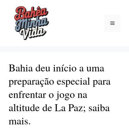
Pular
para
o
Menu
conteúdo
Bahia deu início a uma
preparação especial para
enfrentar o jogo na
altitude de La Paz; saiba
mais.