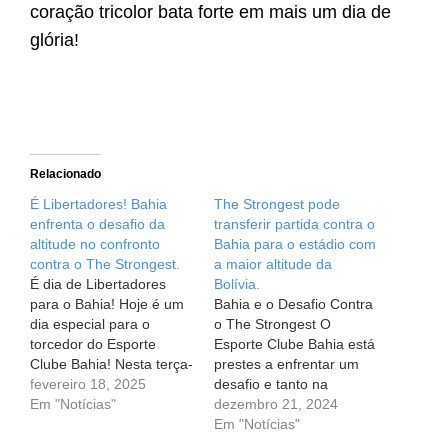
coração tricolor bata forte em mais um dia de
glória!
Relacionado
É Libertadores! Bahia
The Strongest pode
enfrenta o desafio da
transferir partida contra o
altitude no confronto
Bahia para o estádio com
contra o The Strongest.
a maior altitude da
É dia de Libertadores
Bolívia.
para o Bahia! Hoje é um
Bahia e o Desafio Contra
dia especial para o
o The Strongest O
torcedor do Esporte
Esporte Clube Bahia está
Clube Bahia! Nesta terça-
prestes a enfrentar um
feira, 18 de setembro, o
fevereiro 18, 2025
desafio e tanto na
nosso querido Esquadrão
Em "Notícias"
Segunda Fase da Pré-
dezembro 21, 2024
de Aço volta a campo em
Libertadores e a gente
Em "Notícias"
uma das competições
aqui já está com o