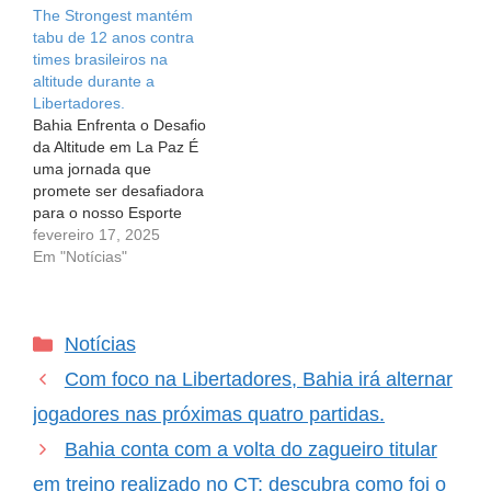
The Strongest mantém
mais emocionantes do
coração acelerado! Os
tabu de 12 anos contra
continente: a
torcedores do Bahia
times brasileiros na
Libertadores. A partida
podem esperar uma
altitude durante a
está marcada para
verdadeira prova de fogo
Libertadores.
começar às…
ao encarar o The…
Bahia Enfrenta o Desafio
da Altitude em La Paz É
uma jornada que
promete ser desafiadora
para o nosso Esporte
Clube Bahia! A equipe
fevereiro 17, 2025
tricolor está a caminho de
Em "Notícias"
um dos cenários mais
emblemáticos do futebol
sul-americano: a altitude
Categorias
Notícias
de La Paz, na Bolívia. A
missão? Encarar o The
Com foco na Libertadores, Bahia irá alternar
Strongest…
jogadores nas próximas quatro partidas.
Bahia conta com a volta do zagueiro titular
em treino realizado no CT; descubra como foi o