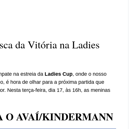
ca da Vitória na Ladies
mpate na estreia da
Ladies Cup
, onde o nosso
o, é hora de olhar para a próxima partida que
r. Nesta terça-feira, dia 17, às 16h, as meninas
A O AVAÍ/KINDERMANN