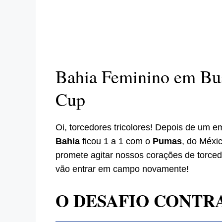
Bahia Feminino em Bus
Cup
Oi, torcedores tricolores! Depois de um e
Bahia
ficou 1 a 1 com o
Pumas
, do Méxic
promete agitar nossos corações de torcedo
vão entrar em campo novamente!
O DESAFIO CONTR