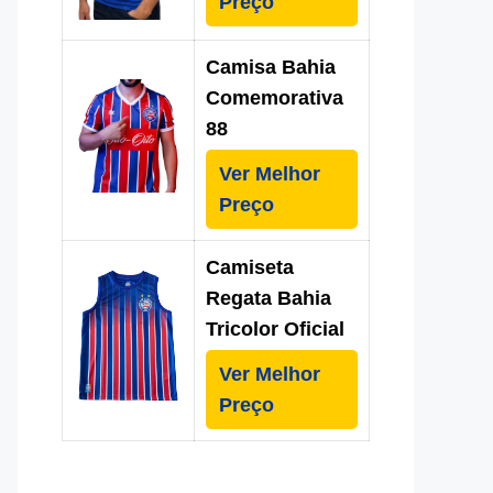
Preço
Camisa Bahia
Comemorativa
88
Ver Melhor
Preço
Camiseta
Regata Bahia
Tricolor Oficial
Ver Melhor
Preço