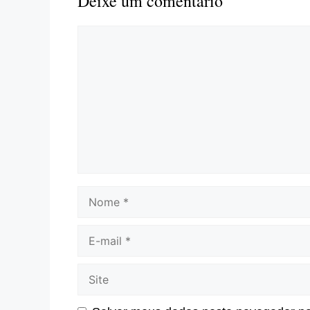
Deixe um comentário
Comentário
Nome
E-
mail
Site