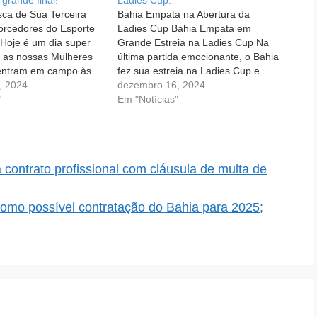
ca de Sua Terceira
Bahia Empata na Abertura da
 torcedores do Esporte
Ladies Cup Bahia Empata em
 Hoje é um dia super
Grande Estreia na Ladies Cup Na
a as nossas Mulheres
última partida emocionante, o Bahia
 entram em campo às
fez sua estreia na Ladies Cup e
mingo. É hora de
, 2024
deixou os torcedores com um misto
dezembro 16, 2024
 o mundo todo o
"
de emoções. O time feminino do
Em "Notícias"
ra que caracterizam
tricolor baiano enfrentou as
ncrível!…
mexicanas do Pumas no histórico
estádio…
 contrato profissional com cláusula de multa de
como possível contratação do Bahia para 2025;