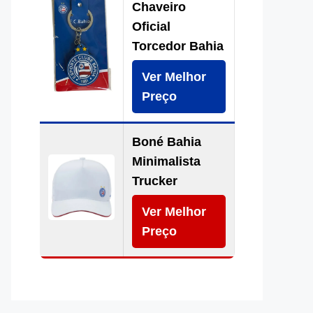
Chaveiro
Oficial
Torcedor Bahia
Ver Melhor
Preço
Boné Bahia
Minimalista
Trucker
Ver Melhor
Preço