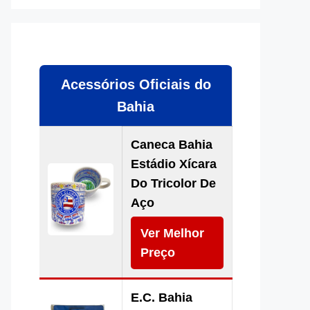
Acessórios Oficiais do
Bahia
Caneca Bahia
Estádio Xícara
Do Tricolor De
Aço
Ver Melhor
Preço
E.C. Bahia