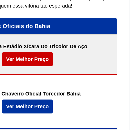
em essa vitória tão esperada!
 Oficiais do Bahia
 Estádio Xícara Do Tricolor De Aço
Ver Melhor Preço
 Chaveiro Oficial Torcedor Bahia
Ver Melhor Preço