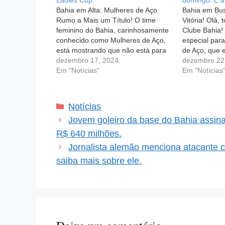
Bahia em Alta: Mulheres de Aço
Bahia em Bus
Rumo a Mais um Título! O time
Vitória! Olá,
feminino do Bahia, carinhosamente
Clube Bahia!
conhecido como Mulheres de Aço,
especial par
está mostrando que não está para
de Aço, que
brincadeira em 2024! Depois de
dezembro 17, 2024
16h deste do
dezembro 22
conquistar dois títulos neste ano,
Em "Notícias"
mostrar para
Em "Notícias
elas agora almejam mais um troféu,
talento e gar
dessa vez em um torneio
essa equipe i
internacional.…
Categorias
Notícias
Jovem goleiro da base do Bahia assina
R$ 640 milhões.
Jornalista alemão menciona atacante 
saiba mais sobre ele.