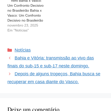
```html Bahia x Vasco:
o Vasco da Gama. Com
domingo, 23 de
Um Confronto Decisivo
as…
novembro, Bahia e Vasco
no Brasileirão Bahia x
da Gama se…
Vasco: Um Confronto
Decisivo no Brasileirão
Neste domingo, o clima
novembro 23, 2025
será de muita expectativa
Em "Notícias"
no Estádio Arena
Fontenova, onde o Bahia
entra em campo às 16h
Categorias
Notícias
para enfrentar o Vasco.
Este jogo é válido pela
Bahia e Vitória: transmissão ao vivo das
35ª rodada do
Campeonato…
finais do sub-15 e sub-17 neste domingo.
Depois de alguns tropeços, Bahia busca se
recuperar em casa diante do Vasco.
Deixe um comentário