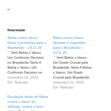
“`
Relacionado
Bahia contra Vasco:
Bahia contra Vasco:
Dicas e previsões para o
Apostas e sugestões
Brasileirão – 23.11.25
para o Brasileirão –
```html Bahia x Vasco:
23.11.25
Um Confronto Decisivo
```html Bahia x Vasco:
no Brasileirão Série A
Um Duelo Crucial pelo
Bahia x Vasco: Um
Brasileirão Série A Bahia
Confronto Decisivo no
x Vasco: Um Duelo
Brasileirão Série A No
novembro 21, 2025
Crucial pelo Brasileirão
próximo domingo, 23 de
Em "Notícias"
Série A Em um
novembro 22, 2025
novembro, a Arena Fonte
campeonato cheio de
Em "Notícias"
Nova em Salvador se
emoções, cada partida se
Escalação titular do Bahia
tornará um verdadeiro
torna um momento
contra o Vasco foi
campo de batalha
decisivo na trajetória dos
definida; confira o time.
quando o Bahia receber
clubes envolvidos. Neste