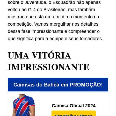
sobre o Juventude, o Esquadrão não apenas
voltou ao G-4 do Brasileirão, mas também
mostrou que está em um ótimo momento na
competição. Vamos mergulhar nos detalhes
dessa fase impressionante e compreender o
que significa para a equipe e seus torcedores.
UMA VITÓRIA
IMPRESSIONANTE
Camisas do Bahêa em PROMOÇÂO!
Camisa Oficial 2024