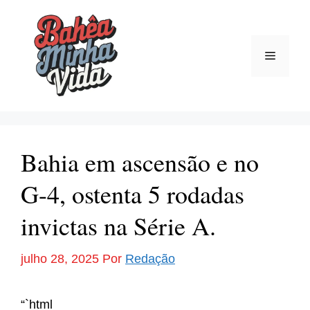
Pular
para
o
Menu
conteúdo
Bahia em ascensão e no
G-4, ostenta 5 rodadas
invictas na Série A.
julho 28, 2025
Por
Redação
“`html