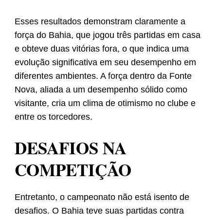
Esses resultados demonstram claramente a
força do Bahia, que jogou três partidas em casa
e obteve duas vitórias fora, o que indica uma
evolução significativa em seu desempenho em
diferentes ambientes. A força dentro da Fonte
Nova, aliada a um desempenho sólido como
visitante, cria um clima de otimismo no clube e
entre os torcedores.
DESAFIOS NA
COMPETIÇÃO
Entretanto, o campeonato não está isento de
desafios. O Bahia teve suas partidas contra