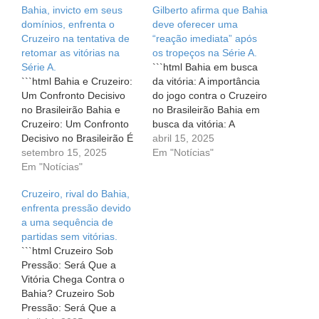
Bahia, invicto em seus
Gilberto afirma que Bahia
domínios, enfrenta o
deve oferecer uma
Cruzeiro na tentativa de
“reação imediata” após
retomar as vitórias na
os tropeços na Série A.
Série A.
```html Bahia em busca
```html Bahia e Cruzeiro:
da vitória: A importância
Um Confronto Decisivo
do jogo contra o Cruzeiro
no Brasileirão Bahia e
no Brasileirão Bahia em
Cruzeiro: Um Confronto
busca da vitória: A
Decisivo no Brasileirão É
importância do jogo
abril 15, 2025
dia de Bahia! O coração
setembro 15, 2025
contra o Cruzeiro no
Em "Notícias"
do torcedor tricolor bate
Em "Notícias"
Brasileirão Para os
forte, pois nesta
torcedores do Bahia, a
Cruzeiro, rival do Bahia,
segunda-feira, dia 15 de
situação atual no
enfrenta pressão devido
setembro de 2025, o
Brasileirão é como um
a uma sequência de
Esquadrão de Aço voltará
daqueles filmes cheios de
partidas sem vitórias.
a campo para enfrentar o
reviravoltas. A equipe
```html Cruzeiro Sob
Cruzeiro. A partida,…
tricolor…
Pressão: Será Que a
Vitória Chega Contra o
Bahia? Cruzeiro Sob
Pressão: Será Que a