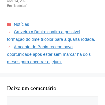
Vitória Chega Contra o
abril 14, 2025
Bahia? A expectativa era
Em "Notícias"
alta para o início do
Campeonato Brasileiro,
especialmente após a
Categorias
Notícias
vitória do Cruzeiro em
sua estreia. No entanto, a
Cruzeiro x Bahia: confira a possível
animação rapidamente
se transformou em…
formação do time tricolor para a quarta rodada.
Atacante do Bahia recebe nova
oportunidade após estar sem marcar há dois
meses para encerrar o jejum.
Deixe um comentário
Comentário