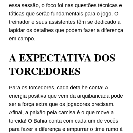
essa sessão, o foco foi nas questões técnicas e
táticas que serão fundamentais para o jogo. O
treinador e seus assistentes têm se dedicado a
lapidar os detalhes que podem fazer a diferença
em campo.
A EXPECTATIVA DOS
TORCEDORES
Para os torcedores, cada detalhe conta! A
energia positiva que vem da arquibancada pode
ser a força extra que os jogadores precisam.
Afinal, a paixão pela camisa é o que move a
torcida! O Bahia conta com cada um de vocês
para fazer a diferença e empurrar o time rumo à