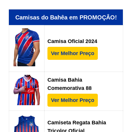
Camisas do Bahêa em PROMOÇÂO!
Camisa Oficial 2024
Ver Melhor Preço
Camisa Bahia
Comemorativa 88
Ver Melhor Preço
Camiseta Regata Bahia
Tricolor Oficial