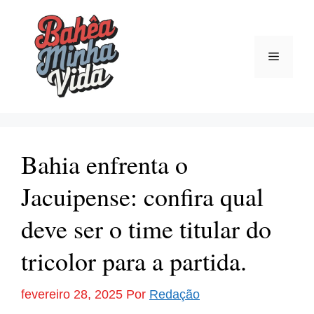
Pular
para
o
Menu
conteúdo
Bahia enfrenta o
Jacuipense: confira qual
deve ser o time titular do
tricolor para a partida.
fevereiro 28, 2025
Por
Redação