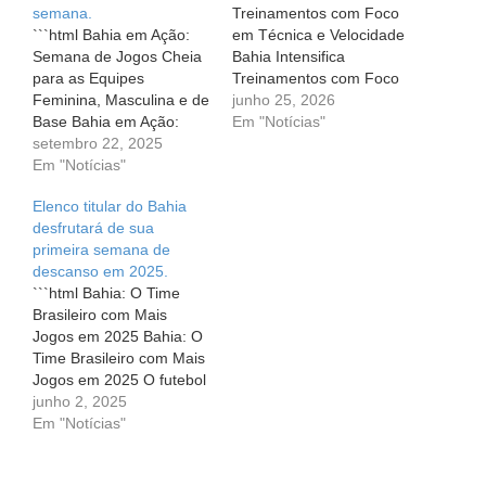
semana.
Treinamentos com Foco
```html Bahia em Ação:
em Técnica e Velocidade
Semana de Jogos Cheia
Bahia Intensifica
para as Equipes
Treinamentos com Foco
Feminina, Masculina e de
em Técnica e Velocidade
junho 25, 2026
Base Bahia em Ação:
Todo torcedor sonha com
Em "Notícias"
Semana de Jogos Cheia
setembro 22, 2025
a vitória e o sucesso de
para as Equipes
Em "Notícias"
seu time, e para isso, é
Feminina, Masculina e de
crucial que os atletas
Elenco titular do Bahia
Base Quando se fala do
estejam sempre
desfrutará de sua
Esquadrão de Aço, a
preparados. Na última
primeira semana de
emoção e a expectativa
quinta-feira (25), o Bahia
descanso em 2025.
vêm à tona. Esta
deu mais…
```html Bahia: O Time
semana, o Bahia…
Brasileiro com Mais
Jogos em 2025 Bahia: O
Time Brasileiro com Mais
Jogos em 2025 O futebol
gera emoções intensas, e
junho 2, 2025
para os torcedores do
Em "Notícias"
Bahia, o ano de 2025 já
se mostrou bastante