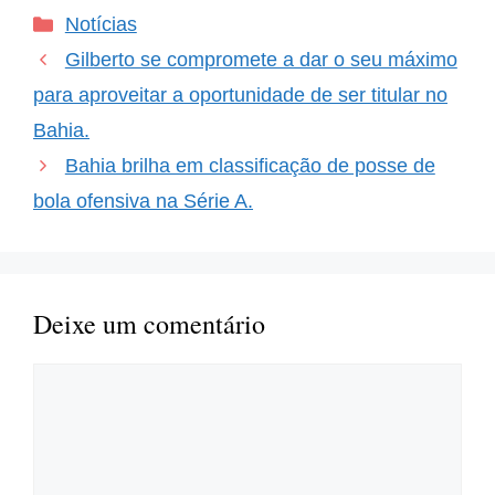
movimentado. Imagine
Categorias
Notícias
acompanhar seu time
campeão e ver que ele é
Gilberto se compromete a dar o seu máximo
o…
para aproveitar a oportunidade de ser titular no
Bahia.
Bahia brilha em classificação de posse de
bola ofensiva na Série A.
Deixe um comentário
Comentário