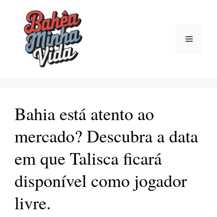
Pular
para
o
Menu
conteúdo
Bahia está atento ao
mercado? Descubra a data
em que Talisca ficará
disponível como jogador
livre.