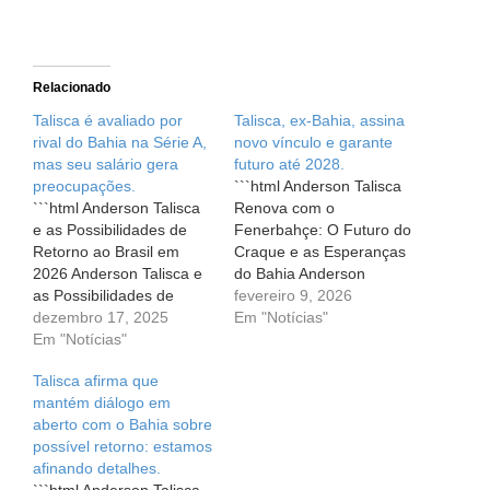
“`
Relacionado
Talisca é avaliado por
Talisca, ex-Bahia, assina
rival do Bahia na Série A,
novo vínculo e garante
mas seu salário gera
futuro até 2028.
preocupações.
```html Anderson Talisca
```html Anderson Talisca
Renova com o
e as Possibilidades de
Fenerbahçe: O Futuro do
Retorno ao Brasil em
Craque e as Esperanças
2026 Anderson Talisca e
do Bahia Anderson
as Possibilidades de
Talisca Renova com o
fevereiro 9, 2026
Retorno ao Brasil em
dezembro 17, 2025
Fenerbahçe: O Futuro do
Em "Notícias"
2026 O coração dos
Em "Notícias"
Craque e as Esperanças
torcedores bate mais
do Bahia A paixão pelo
Talisca afirma que
forte quando se fala em
futebol é um dos
mantém diálogo em
um possível retorno de
sentimentos mais
aberto com o Bahia sobre
Anderson Talisca ao
intensos que
possível retorno: estamos
Brasil. Revelado nas
conseguimos vivenciar.
afinando detalhes.
categorias de base do
Quando falamos de