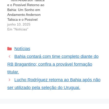
```html Anderson Talisca
Bahia, o…
jogadores que marcam…
e o Possível Retorno ao
Bahia: Um Sonho em
Andamento Anderson
Talisca e o Possível
Retorno ao Bahia: Um
junho 10, 2025
Sonho em Andamento O
Em "Notícias"
coração de um torcedor
pulsa mais forte na
expectativa de boas
Categorias
Notícias
notícias sobre seu time
do coração. Para os
Bahia contará com time completo diante do
fanáticos do Bahia, essa
expectativa…
RB Bragantino; confira a provável formação
titular.
Lucho Rodríguez retorna ao Bahia após não
ser utilizado pela seleção do Uruguai.