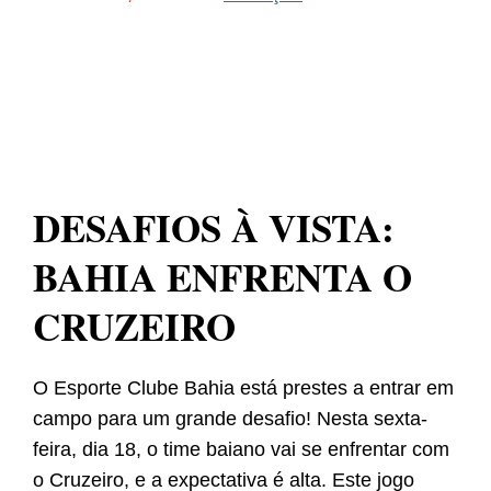
DESAFIOS À VISTA:
BAHIA ENFRENTA O
CRUZEIRO
O Esporte Clube Bahia está prestes a entrar em
campo para um grande desafio! Nesta sexta-
feira, dia 18, o time baiano vai se enfrentar com
o Cruzeiro, e a expectativa é alta. Este jogo