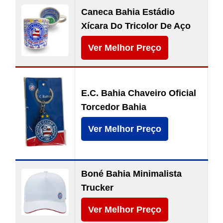
Caneca Bahia Estádio
Xícara Do Tricolor De Aço
Ver Melhor Preço
E.C. Bahia Chaveiro Oficial
Torcedor Bahia
Ver Melhor Preço
Boné Bahia Minimalista
Trucker
Ver Melhor Preço