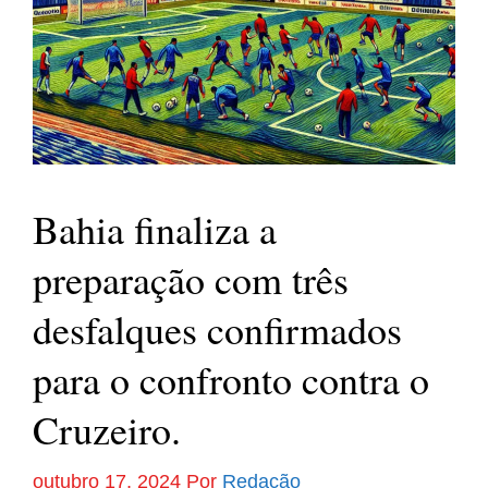
Bahia finaliza a
preparação com três
desfalques confirmados
para o confronto contra o
Cruzeiro.
outubro 17, 2024
Por
Redação