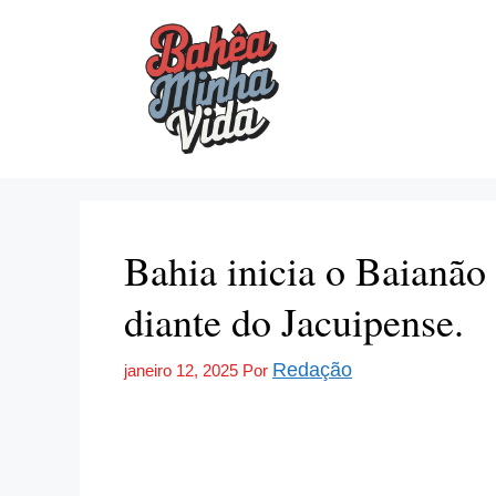
Pular
para
o
conteúdo
Bahia inicia o Baianã
diante do Jacuipense.
Redação
janeiro 12, 2025
Por