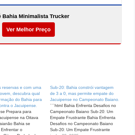
 Bahia Minimalista Trucker
Ver Melhor Preço
 reservas e com uma
Sub-20: Bahia constrói vantagem
jovem, descubra qual
de 3 a 0, mas permite empate do
ormação do Bahia para
Jacuipense no Campeonato Baiano.
ontra o Jacuipense.
```html Bahia Enfrenta Desafios no
 se Prepara para
Campeonato Baiano Sub-20: Um
Jacuipense na Oitava
Empate Frustrante Bahia Enfrenta
aianão Bahia se
Desafios no Campeonato Baiano
 Enfrentar o
Sub-20: Um Empate Frustrante