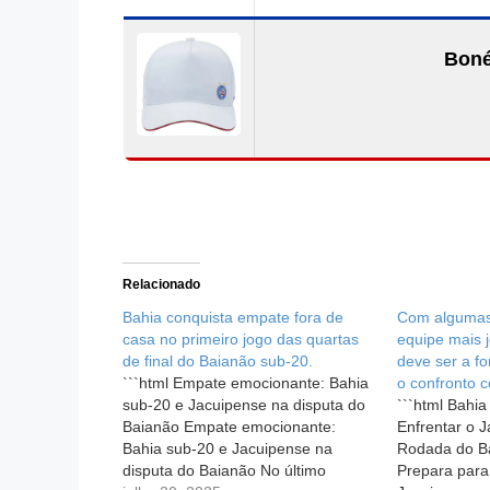
Boné
Relacionado
Bahia conquista empate fora de
Com algumas
casa no primeiro jogo das quartas
equipe mais 
de final do Baianão sub-20.
deve ser a f
```html Empate emocionante: Bahia
o confronto c
sub-20 e Jacuipense na disputa do
```html Bahia
Baianão Empate emocionante:
Enfrentar o 
Bahia sub-20 e Jacuipense na
Rodada do B
disputa do Baianão No último
Prepara para