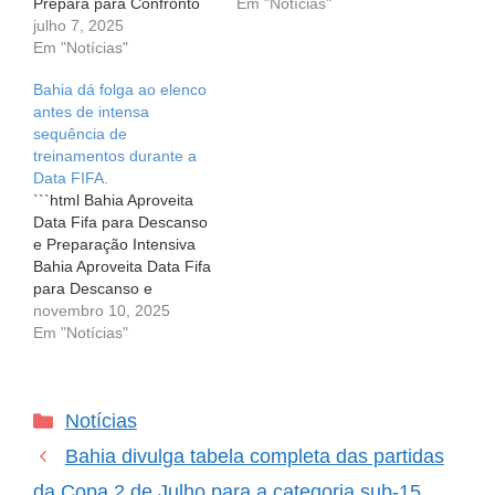
Prepara para Confronto
clima no CT Evaristo de
Em "Notícias"
Decisivo com o Fortaleza
julho 7, 2025
Macedo é de dedicação
na Copa do Nordeste
Em "Notícias"
total. Os jogadores do
Com o coração a mil por
Bahia voltaram às
Bahia dá folga ao elenco
hora e a expectativa no
atividades no último fim
antes de intensa
ar, o elenco do Bahia
de semana, e a equipe
sequência de
voltou aos treinos nesta
está em um verdadeiro…
treinamentos durante a
segunda-feira (7) após…
Data FIFA.
```html Bahia Aproveita
Data Fifa para Descanso
e Preparação Intensiva
Bahia Aproveita Data Fifa
para Descanso e
Preparação Intensiva A
novembro 10, 2025
pausa da Data Fifa é um
Em "Notícias"
momento valioso para as
equipes de futebol. Para
o Bahia, esse intervalo é
Categorias
Notícias
uma oportunidade de
reabastecimento físico e
Bahia divulga tabela completa das partidas
mental, especialmente
diante de tantas…
da Copa 2 de Julho para a categoria sub-15.