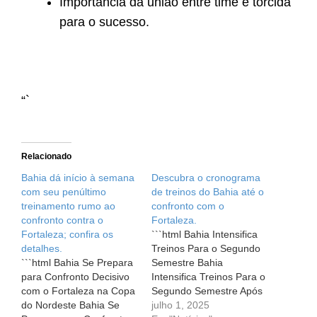
Importância da união entre time e torcida
para o sucesso.
“`
Relacionado
Bahia dá início à semana
Descubra o cronograma
com seu penúltimo
de treinos do Bahia até o
treinamento rumo ao
confronto com o
confronto contra o
Fortaleza.
Fortaleza; confira os
```html Bahia Intensifica
detalhes.
Treinos Para o Segundo
```html Bahia Se Prepara
Semestre Bahia
para Confronto Decisivo
Intensifica Treinos Para o
com o Fortaleza na Copa
Segundo Semestre Após
do Nordeste Bahia Se
um período de férias, o
julho 1, 2025