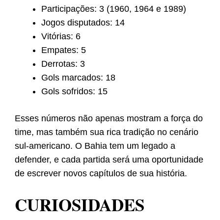
Participações: 3 (1960, 1964 e 1989)
Jogos disputados: 14
Vitórias: 6
Empates: 5
Derrotas: 3
Gols marcados: 18
Gols sofridos: 15
Esses números não apenas mostram a força do
time, mas também sua rica tradição no cenário
sul-americano. O Bahia tem um legado a
defender, e cada partida será uma oportunidade
de escrever novos capítulos de sua história.
CURIOSIDADES