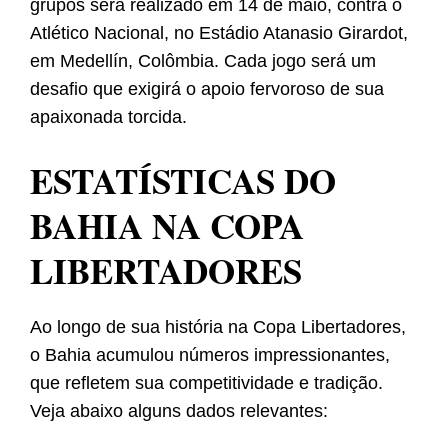
grupos será realizado em 14 de maio, contra o
Atlético Nacional, no Estádio Atanasio Girardot,
em Medellín, Colômbia. Cada jogo será um
desafio que exigirá o apoio fervoroso de sua
apaixonada torcida.
ESTATÍSTICAS DO
BAHIA NA COPA
LIBERTADORES
Ao longo de sua história na Copa Libertadores,
o Bahia acumulou números impressionantes,
que refletem sua competitividade e tradição.
Veja abaixo alguns dados relevantes: