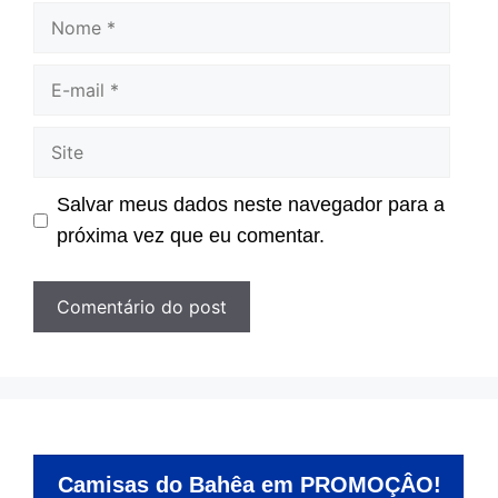
Nome
E-
mail
Site
Salvar meus dados neste navegador para a
próxima vez que eu comentar.
Camisas do Bahêa em PROMOÇÂO!