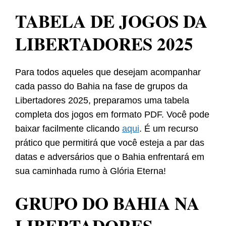
TABELA DE JOGOS DA
LIBERTADORES 2025
Para todos aqueles que desejam acompanhar
cada passo do Bahia na fase de grupos da
Libertadores 2025, preparamos uma tabela
completa dos jogos em formato PDF. Você pode
baixar facilmente clicando
aqui
. É um recurso
prático que permitirá que você esteja a par das
datas e adversários que o Bahia enfrentará em
sua caminhada rumo à Glória Eterna!
GRUPO DO BAHIA NA
LIBERTADORES