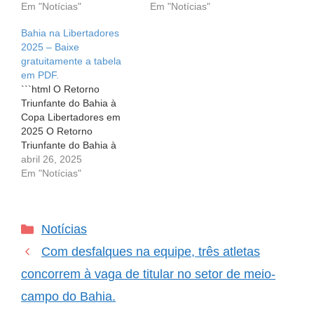
celebrar! O Esporte
Em "Notícias"
os torcedores do Esporte
Em "Notícias"
Clube Bahia, um dos
Clube Bahia aguardam
Bahia na Libertadores
maiores clubes de futebol
2025. O tricolor baiano
2025 – Baixe
do Brasil, está de volta à
retorna à Copa
gratuitamente a tabela
Copa Libertadores da
Libertadores da América,
em PDF.
América em 2025. Esse
revivendo sua história
```html O Retorno
retorno não é apenas
como o primeiro
Triunfante do Bahia à
uma oportunidade…
representante brasileiro a
Copa Libertadores em
participar da…
2025 O Retorno
Triunfante do Bahia à
Copa Libertadores em
abril 26, 2025
2025 O coração da
Em "Notícias"
torcida do Esporte Clube
Bahia pulsa mais forte ao
saber que, em 2025, o
Categorias
Notícias
clube voltará a competir
na Copa Libertadores da
Com desfalques na equipe, três atletas
América. Este retorno
não…
concorrem à vaga de titular no setor de meio-
campo do Bahia.