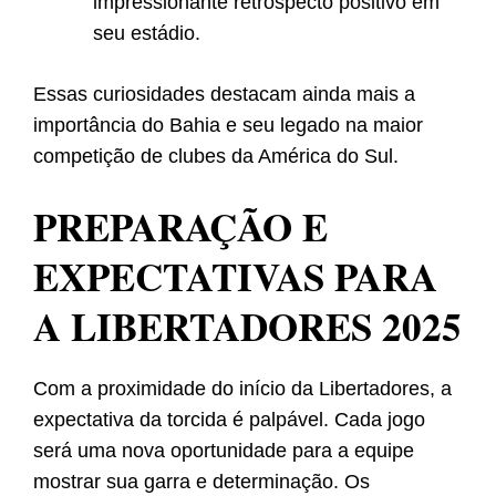
impressionante retrospecto positivo em
seu estádio.
Essas curiosidades destacam ainda mais a
importância do Bahia e seu legado na maior
competição de clubes da América do Sul.
PREPARAÇÃO E
EXPECTATIVAS PARA
A LIBERTADORES 2025
Com a proximidade do início da Libertadores, a
expectativa da torcida é palpável. Cada jogo
será uma nova oportunidade para a equipe
mostrar sua garra e determinação. Os