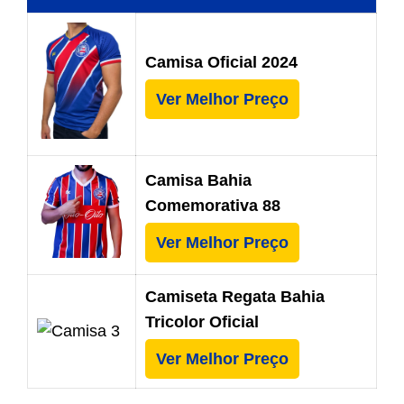
Camisa Oficial 2024
Ver Melhor Preço
Camisa Bahia
Comemorativa 88
Ver Melhor Preço
Camiseta Regata Bahia
Tricolor Oficial
Ver Melhor Preço