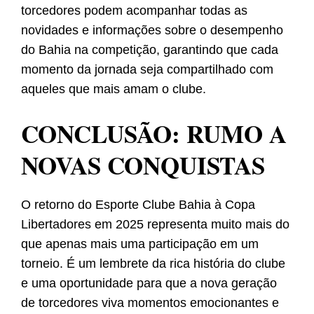
torcedores podem acompanhar todas as
novidades e informações sobre o desempenho
do Bahia na competição, garantindo que cada
momento da jornada seja compartilhado com
aqueles que mais amam o clube.
CONCLUSÃO: RUMO A
NOVAS CONQUISTAS
O retorno do Esporte Clube Bahia à Copa
Libertadores em 2025 representa muito mais do
que apenas mais uma participação em um
torneio. É um lembrete da rica história do clube
e uma oportunidade para que a nova geração
de torcedores viva momentos emocionantes e