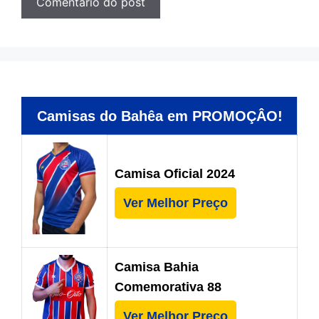
Camisas do Bahêa em PROMOÇÂO!
Camisa Oficial 2024
Ver Melhor Preço
Camisa Bahia
Comemorativa 88
Ver Melhor Preço