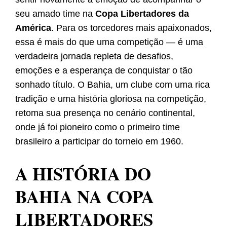
seu amado time na
Copa Libertadores da
América
. Para os torcedores mais apaixonados,
essa é mais do que uma competição — é uma
verdadeira jornada repleta de desafios,
emoções e a esperança de conquistar o tão
sonhado título. O Bahia, um clube com uma rica
tradição e uma história gloriosa na competição,
retoma sua presença no cenário continental,
onde já foi pioneiro como o primeiro time
brasileiro a participar do torneio em 1960.
A HISTÓRIA DO
BAHIA NA COPA
LIBERTADORES