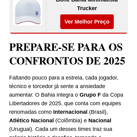
Trucker
Ver Melhor Preço
PREPARE-SE PARA OS
CONFRONTOS DE 2025
Faltando pouco para a estreia, cada jogador,
técnico e torcedor já sente a ansiedade
aumentar. O Bahia integra o
Grupo F
da Copa
Libertadores de 2025, que conta com equipes
renomadas como
Internacional
(Brasil),
Atlético Nacional
(Colômbia) e
Nacional
(Uruguai). Cada um desses times traz sua