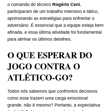
o comando do técnico
Rogério Ceni
,
participaram de um trabalho intensivo e tático,
aprimorando as estratégias para enfrentar o
adversário. É essencial que a equipe esteja bem
afinada, e essa última atividade foi fundamental
para alinhar os últimos detalhes.
O QUE ESPERAR DO
JOGO CONTRA O
ATLÉTICO-GO?
Todos nós sabemos que confrontos decisivos
como esse trazem uma carga emocional
grande, não é mesmo? Portanto, a expectativa