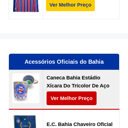
Ver Melhor Preço
Acessórios Oficiais do Bahia
Caneca Bahia Estádio
Xícara Do Tricolor De Aço
Ver Melhor Preço
E.C. Bahia Chaveiro Oficial