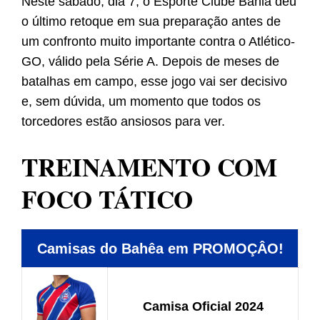
Neste sábado, dia 7, o Esporte Clube Bahia deu
o último retoque em sua preparação antes de
um confronto muito importante contra o Atlético-
GO, válido pela Série A. Depois de meses de
batalhas em campo, esse jogo vai ser decisivo
e, sem dúvida, um momento que todos os
torcedores estão ansiosos para ver.
TREINAMENTO COM
FOCO TÁTICO
Camisas do Bahêa em PROMOÇÂO!
Camisa Oficial 2024