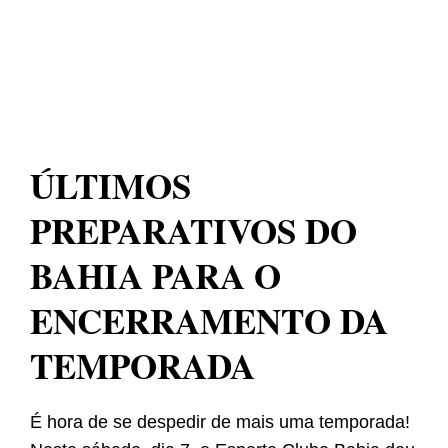
ÚLTIMOS
PREPARATIVOS DO
BAHIA PARA O
ENCERRAMENTO DA
TEMPORADA
É hora de se despedir de mais uma temporada!