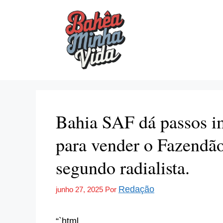
Pular
para
o
conteúdo
Bahia SAF dá passos i
para vender o Fazendão 
segundo radialista.
Redação
junho 27, 2025
Por
“`html