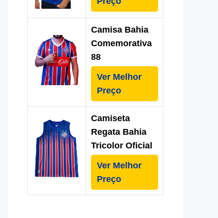
Preço
Camisa Bahia
Comemorativa
88
Ver Melhor
Preço
Camiseta
Regata Bahia
Tricolor Oficial
Ver Melhor
Preço