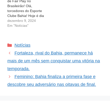
de Fair Play no
problema: a questão…
de clubes e como elas
Brasileirão! Olá,
impactam o esporte.…
torcedores do Esporte
Clube Bahia! Hoje é dia
de celebrar uma
dezembro 9, 2024
conquista que faz nosso
Em "Notícias"
coração bater mais forte.
A Confederação
Brasileira de Futebol
Categorias
Notícias
(CBF) reconheceu o
Bahia como o time mais
Fortaleza, rival do Bahia, permanece há
disciplinado do
Campeonato Brasileiro!
mais de um mês sem conquistar uma vitória na
Isso mesmo, o nosso…
temporada.
Feminino: Bahia finaliza a primeira fase e
descobre seu adversário nas oitavas de final.