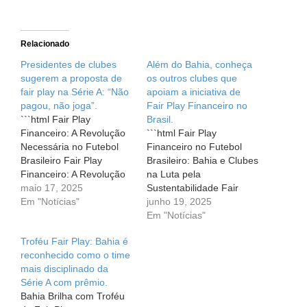
Relacionado
Presidentes de clubes
Além do Bahia, conheça
sugerem a proposta de
os outros clubes que
fair play na Série A: “Não
apoiam a iniciativa de
pagou, não joga”.
Fair Play Financeiro no
```html Fair Play
Brasil.
Financeiro: A Revolução
```html Fair Play
Necessária no Futebol
Financeiro no Futebol
Brasileiro Fair Play
Brasileiro: Bahia e Clubes
Financeiro: A Revolução
na Luta pela
Necessária no Futebol
maio 17, 2025
Sustentabilidade Fair
Brasileiro O futebol
Em "Notícias"
Play Financeiro no
junho 19, 2025
brasileiro sempre foi um
Futebol Brasileiro: Bahia
Em "Notícias"
reflexo das paixões que
e Clubes na Luta pela
Troféu Fair Play: Bahia é
envolvem o nosso país.
Sustentabilidade Se você
reconhecido como o time
Contudo, por trás das
é fã de futebol,
mais disciplinado da
alegrias e emoções que o
provavelmente já se
Série A com prêmio.
esporte proporciona,
deparou com notícias
Bahia Brilha com Troféu
esconde-se um profundo
sobre dívidas enormes