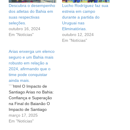
Descubra o desempenho
Lucho Rodríguez faz sua
dos atletas do Bahia em
estreia em campo
suas respectivas
durante a partida do
seleções.
Uruguai nas
outubro 16, 2024
Eliminatórias.
Em "Notícias"
outubro 12, 2024
Em "Notícias"
Arias enxerga um elenco
seguro e um Bahia mais
robusto em relação a
2024, afirmando que o
time pode conquistar
ainda mais.
```html O Impacto de
Santiago Arias no Bahia:
Confiança e Superação
na Final do Baianão O
Impacto de Santiago
Arias no Bahia: Confiança
março 17, 2025
e Superação na Final do
Em "Notícias"
Baianão Nos campos de