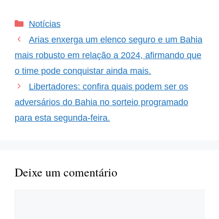
futebol, cada jogador
carrega consigo não
Categorias
Notícias
apenas sua habilidade,
mas também a
Arias enxerga um elenco seguro e um Bahia
esperança e a confiança
de muitos.…
mais robusto em relação a 2024, afirmando que
o time pode conquistar ainda mais.
Libertadores: confira quais podem ser os
adversários do Bahia no sorteio programado
para esta segunda-feira.
Deixe um comentário
Comentário