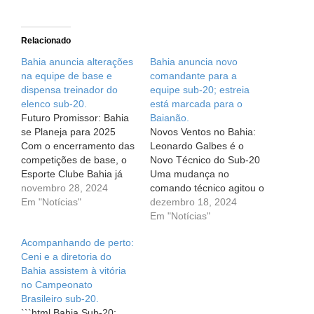
Relacionado
Bahia anuncia alterações
Bahia anuncia novo
na equipe de base e
comandante para a
dispensa treinador do
equipe sub-20; estreia
elenco sub-20.
está marcada para o
Futuro Promissor: Bahia
Baianão.
se Planeja para 2025
Novos Ventos no Bahia:
Com o encerramento das
Leonardo Galbes é o
competições de base, o
Novo Técnico do Sub-20
Esporte Clube Bahia já
Uma mudança no
está de olho na próxima
novembro 28, 2024
comando técnico agitou o
temporada, que promete
Em "Notícias"
Esporte Clube Bahia
dezembro 18, 2024
ser cheia de novidades.
recentemente. Após a
Em "Notícias"
O primeiro passo dessa
demissão de Rogério
Acompanhando de perto:
nova jornada foi a saída
Ferreira, o clube
Ceni e a diretoria do
do técnico do time sub-
anunciou oficialmente
Bahia assistem à vitória
20, Rogério Ferreira. O
que Leonardo Galbes
no Campeonato
clube anunciou…
será o novo comandante
Brasileiro sub-20.
da equipe sub-20. E
```html Bahia Sub-20: