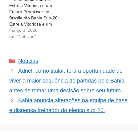
quem é esse novo
Estreia Vitoriosa e um
técnico que…
Futuro Promissor no
Brasileirão Bahia Sub-20:
Estreia Vitoriosa e um
Futuro Promissor no
março 3, 2026
Brasileirão Na última
Em "Notícias"
segunda-feira (2), o time
sub-20 do Bahia iniciou
sua jornada no
Categorias
Notícias
Brasileirão de forma
memorável, conquistando
Adriel, como titular, terá a oportunidade de
sua primeira vitória na
competição. Em um jogo
viver a maior sequência de partidas pelo Bahia
emocionante realizado
antes de tomar uma decisão sobre seu futuro.
no…
Bahia anuncia alterações na equipe de base
e dispensa treinador do elenco sub-20.