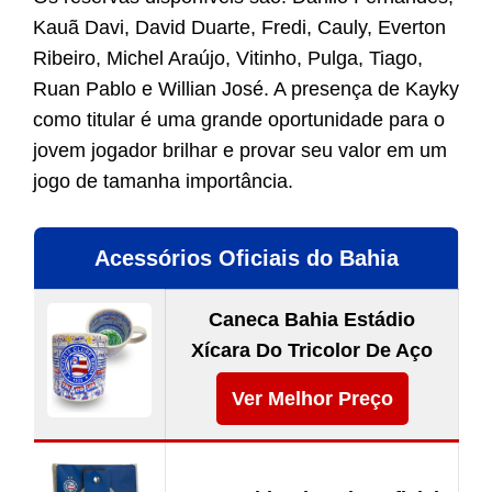
Kauã Davi, David Duarte, Fredi, Cauly, Everton
Ribeiro, Michel Araújo, Vitinho, Pulga, Tiago,
Ruan Pablo e Willian José. A presença de Kayky
como titular é uma grande oportunidade para o
jovem jogador brilhar e provar seu valor em um
jogo de tamanha importância.
Acessórios Oficiais do Bahia
Caneca Bahia Estádio
Xícara Do Tricolor De Aço
Ver Melhor Preço