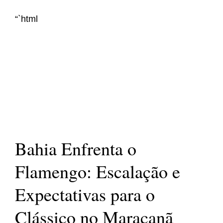
“`html
Bahia Enfrenta o
Flamengo: Escalação e
Expectativas para o
Clássico no Maracanã