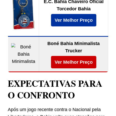
E.C. Bahia Chaveiro Oficial
Torcedor Bahia
Ver Melhor Preço
Boné Bahia Minimalista
Trucker
Ver Melhor Preço
EXPECTATIVAS PARA
O CONFRONTO
Após um jogo recente contra o Nacional pela