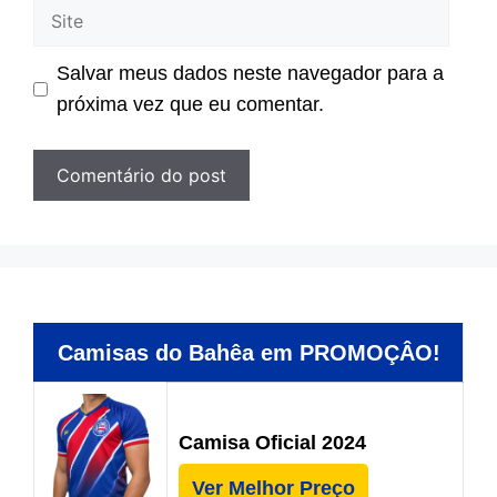
Site
Salvar meus dados neste navegador para a
próxima vez que eu comentar.
Camisas do Bahêa em PROMOÇÂO!
Camisa Oficial 2024
Ver Melhor Preço