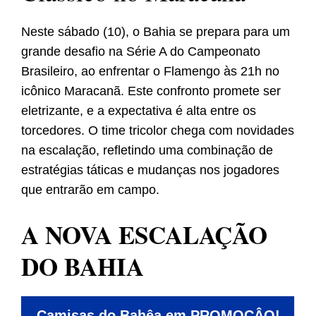
Neste sábado (10), o Bahia se prepara para um
grande desafio na Série A do Campeonato
Brasileiro, ao enfrentar o Flamengo às 21h no
icônico Maracanã. Este confronto promete ser
eletrizante, e a expectativa é alta entre os
torcedores. O time tricolor chega com novidades
na escalação, refletindo uma combinação de
estratégias táticas e mudanças nos jogadores
que entrarão em campo.
A NOVA ESCALAÇÃO
DO BAHIA
Camisas do Bahêa em PROMOÇÂO!