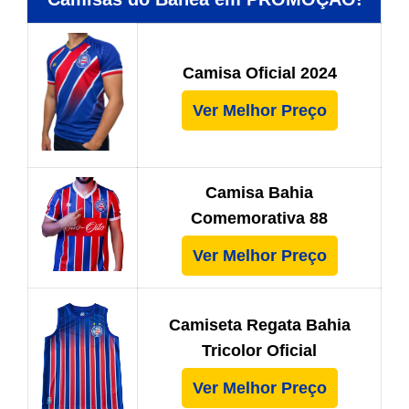
Camisa Oficial 2024
Ver Melhor Preço
Camisa Bahia
Comemorativa 88
Ver Melhor Preço
Camiseta Regata Bahia
Tricolor Oficial
Ver Melhor Preço