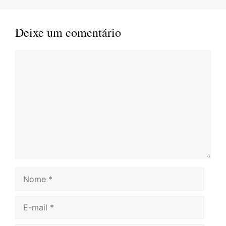
Deixe um comentário
Comentário
Nome
E-
mail