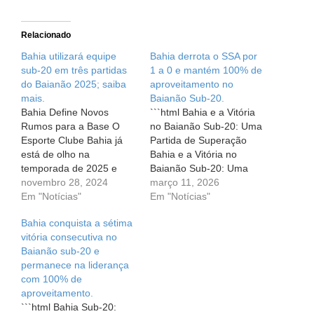
Relacionado
Bahia utilizará equipe
Bahia derrota o SSA por
sub-20 em três partidas
1 a 0 e mantém 100% de
do Baianão 2025; saiba
aproveitamento no
mais.
Baianão Sub-20.
Bahia Define Novos
```html Bahia e a Vitória
Rumos para a Base O
no Baianão Sub-20: Uma
Esporte Clube Bahia já
Partida de Superação
está de olho na
Bahia e a Vitória no
temporada de 2025 e
Baianão Sub-20: Uma
deu um passo importante
novembro 28, 2024
Partida de Superação
março 11, 2026
no planejamento da sua
Em "Notícias"
Quando falamos sobre
Em "Notícias"
base. Recentemente, o
paixão pelo futebol, o
Bahia conquista a sétima
clube anunciou que
coração bate mais forte.
vitória consecutiva no
Rogério Ferreira, o
Para os torcedores do
Baianão sub-20 e
técnico do time sub-20,
Bahia, a emoção foi
permanece na liderança
não faz mais parte da
renovada na última
com 100% de
equipe. Essa mudança
partida do Baianão Sub-
aproveitamento.
surpreendeu…
20, onde…
```html Bahia Sub-20: