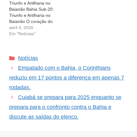
Triunfo e Artilharia no
Baianão Bahia Sub-20:
Triunfo e Artilharia no
Baianão O coração do
torcedor bate mais forte
abril 4, 2026
quando vê sua equipe ir
Em "Notícias"
bem em campo. Foi
exatamente isso que
aconteceu com a equipe
Categorias
Notícias
sub-20 do Bahia, que
trouxe alegria e
Empatado com o Bahia, o Corinthians
esperança ao seu
público. O…
reduziu em 17 pontos a diferença em apenas 7
rodadas.
Cuiabá se prepara para 2025 enquanto se
prepara para o confronto contra o Bahia e
discute as saídas do elenco.