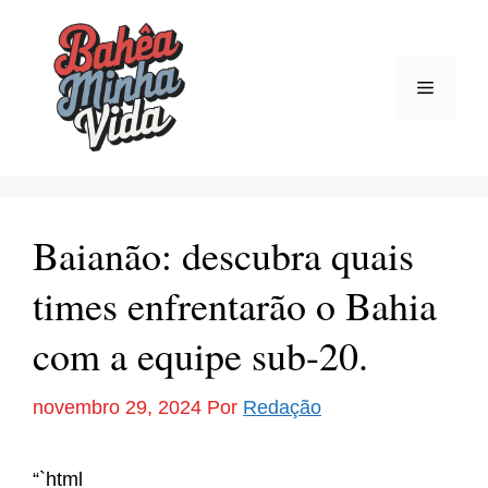
Pular
para
o
Menu
conteúdo
Baianão: descubra quais
times enfrentarão o Bahia
com a equipe sub-20.
novembro 29, 2024
Por
Redação
“`html