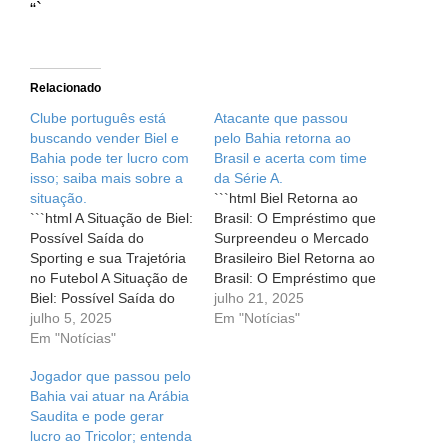
“`
Relacionado
Clube português está
Atacante que passou
buscando vender Biel e
pelo Bahia retorna ao
Bahia pode ter lucro com
Brasil e acerta com time
isso; saiba mais sobre a
da Série A.
situação.
```html Biel Retorna ao
```html A Situação de Biel:
Brasil: O Empréstimo que
Possível Saída do
Surpreendeu o Mercado
Sporting e sua Trajetória
Brasileiro Biel Retorna ao
no Futebol A Situação de
Brasil: O Empréstimo que
Biel: Possível Saída do
Surpreendeu o Mercado
julho 21, 2025
Sporting e sua Trajetória
julho 5, 2025
Brasileiro O mundo do
Em "Notícias"
no Futebol Desde a sua
Em "Notícias"
futebol é repleto de
transferência para o
reviravoltas e surpresas.
Jogador que passou pelo
Sporting Lisboa, o
Recentemente, uma
Bahia vai atuar na Arábia
atacante Biel, ex-jogador
notícia chamou a atenção
Saudita e pode gerar
do Bahia, tem sido
dos torcedores
lucro ao Tricolor; entenda
assunto em conversas
brasileiros: o atacante