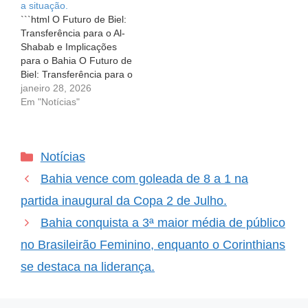
a situação.
sobre transferências.
Biel, vendido pelo Bahia
```html O Futuro de Biel:
Depois de…
para o…
Transferência para o Al-
Shabab e Implicações
para o Bahia O Futuro de
Biel: Transferência para o
Al-Shabab e Implicações
janeiro 28, 2026
para o Bahia Ninguém
Em "Notícias"
gosta de ver um projeto
promissor se
desenrolando em
Categorias
Notícias
direções inesperadas.
Essa é a realidade do
Bahia vence com goleada de 8 a 1 na
atacante Biel, que, após
ser vendido…
partida inaugural da Copa 2 de Julho.
Bahia conquista a 3ª maior média de público
no Brasileirão Feminino, enquanto o Corinthians
se destaca na liderança.