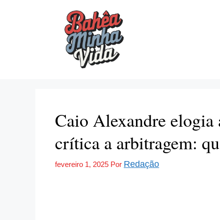
Pular
para
o
conteúdo
Caio Alexandre elogia
crítica a arbitragem: q
Redação
fevereiro 1, 2025
Por