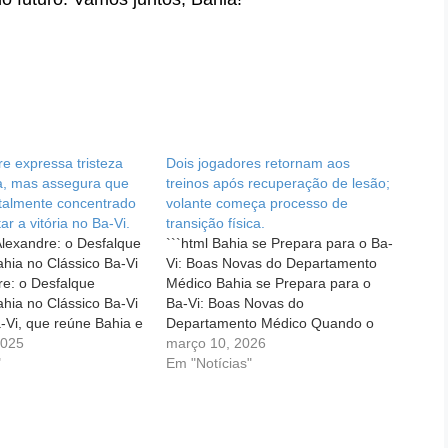
e expressa tristeza
Dois jogadores retornam aos
a, mas assegura que
treinos após recuperação de lesão;
otalmente concentrado
volante começa processo de
ar a vitória no Ba-Vi.
transição física.
Alexandre: o Desfalque
```html Bahia se Prepara para o Ba-
ahia no Clássico Ba-Vi
Vi: Boas Novas do Departamento
re: o Desfalque
Médico Bahia se Prepara para o
ahia no Clássico Ba-Vi
Ba-Vi: Boas Novas do
-Vi, que reúne Bahia e
Departamento Médico Quando o
mpre um jogo cheio de
2025
Bahia se aproxima de um clássico
março 10, 2026
alidade. Para os
"
no Campeonato Brasileiro, a
Em "Notícias"
cada encontro é uma
expectativa aumenta e a ansiedade
de vivenciar a
se torna palpável. Para os
torcedores, o Ba-Vi é sempre…