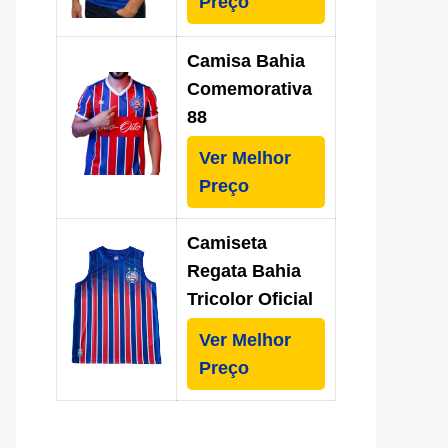
Preço
Camisa Bahia
Comemorativa
88
Ver Melhor
Preço
Camiseta
Regata Bahia
Tricolor Oficial
Ver Melhor
Preço