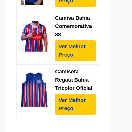
Preço
Camisa Bahia
Comemorativa
88
Ver Melhor
Preço
Camiseta
Regata Bahia
Tricolor Oficial
Ver Melhor
Preço