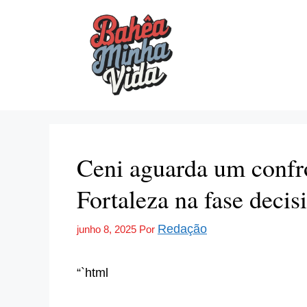
Pular
para
o
conteúdo
Ceni aguarda um confro
Fortaleza na fase decis
Redação
junho 8, 2025
Por
“`html