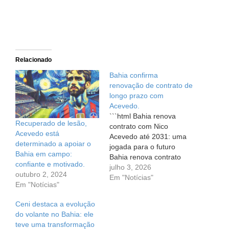
Relacionado
Bahia confirma
renovação de contrato de
longo prazo com
Acevedo.
```html Bahia renova
Recuperado de lesão,
contrato com Nico
Acevedo está
Acevedo até 2031: uma
determinado a apoiar o
jogada para o futuro
Bahia em campo:
Bahia renova contrato
confiante e motivado.
com Nico Acevedo até
julho 3, 2026
outubro 2, 2024
2031: uma jogada para o
Em "Notícias"
Em "Notícias"
futuro Em um momento
que promete moldar a
Ceni destaca a evolução
história do clube, o Bahia
do volante no Bahia: ele
deu mais um passo em
teve uma transformação
direção ao futuro ao