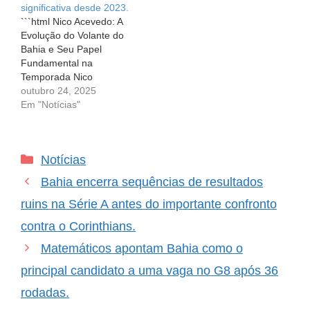
significativa desde 2023.
oficializar a…
```html Nico Acevedo: A
Evolução do Volante do
Bahia e Seu Papel
Fundamental na
Temporada Nico
Acevedo: A Evolução do
outubro 24, 2025
Volante do Bahia e Seu
Em "Notícias"
Papel Fundamental na
Temporada Em meio aos
desafios enfrentados pelo
Categorias
Notícias
Bahia, a história de Nico
Acevedo se destaca
Bahia encerra sequências de resultados
como um exemplo de
superação e crescimento.
ruins na Série A antes do importante confronto
…
contra o Corinthians.
Matemáticos apontam Bahia como o
principal candidato a uma vaga no G8 após 36
rodadas.