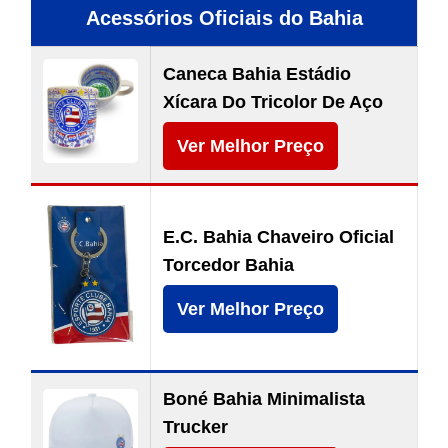
Acessórios Oficiais do Bahia
Caneca Bahia Estádio
Xícara Do Tricolor De Aço
Ver Melhor Preço
E.C. Bahia Chaveiro Oficial
Torcedor Bahia
Ver Melhor Preço
Boné Bahia Minimalista
Trucker