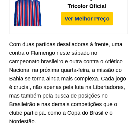
Tricolor Oficial
Ver Melhor Preço
Com duas partidas desafiadoras à frente, uma
contra o Flamengo neste sábado no
campeonato brasileiro e outra contra o Atlético
Nacional na próxima quarta-feira, a missão do
Bahia se torna ainda mais complexa. Cada jogo
é crucial, não apenas pela luta na Libertadores,
mas também pela busca de posições no
Brasileirão e nas demais competições que o
clube participa, como a Copa do Brasil e o
Nordestão.