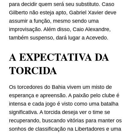
para decidir quem será seu substituto. Caso
Gilberto não esteja apto, Gabriel Xavier deve
assumir a função, mesmo sendo uma
improvisação. Além disso, Caio Alexandre,
também suspenso, dará lugar a Acevedo.
A EXPECTATIVA DA
TORCIDA
Os torcedores do Bahia vivem um misto de
esperança e apreensão. A paixão pelo clube é
intensa e cada jogo é visto como uma batalha
significativa. A torcida deseja ver o time se
recuperando, buscando vitórias para manter os
sonhos de classificação na Libertadores e uma