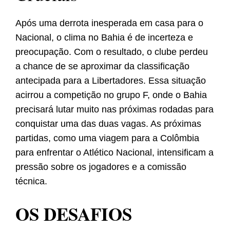
Após uma derrota inesperada em casa para o
Nacional, o clima no Bahia é de incerteza e
preocupação. Com o resultado, o clube perdeu
a chance de se aproximar da classificação
antecipada para a Libertadores. Essa situação
acirrou a competição no grupo F, onde o Bahia
precisará lutar muito nas próximas rodadas para
conquistar uma das duas vagas. As próximas
partidas, como uma viagem para a Colômbia
para enfrentar o Atlético Nacional, intensificam a
pressão sobre os jogadores e a comissão
técnica.
OS DESAFIOS