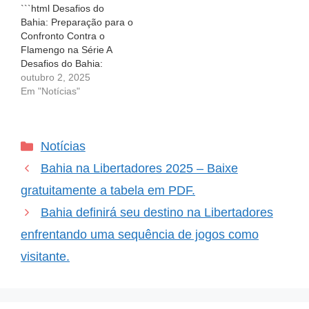
```html Desafios do
desafio ao jogar contra…
Bahia: Preparação para o
Confronto Contra o
Flamengo na Série A
Desafios do Bahia:
Preparação para o
outubro 2, 2025
Confronto Contra o
Em "Notícias"
Flamengo na Série A O
clima é de apreensão e
expectativa entre os
Categorias
Notícias
torcedores do Bahia.
Após uma derrota
Bahia na Libertadores 2025 – Baixe
dolorosa para o Botafogo
fora de casa, o…
gratuitamente a tabela em PDF.
Bahia definirá seu destino na Libertadores
enfrentando uma sequência de jogos como
visitante.