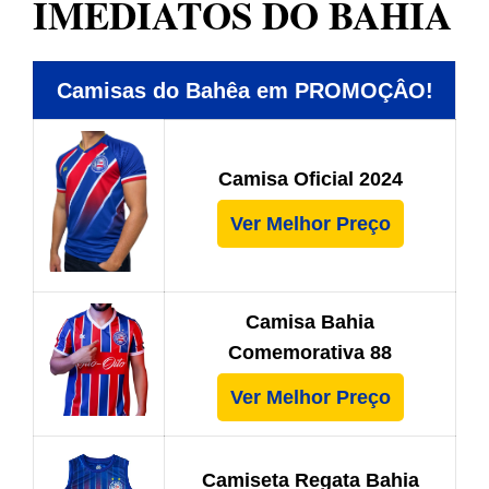
IMEDIATOS DO BAHIA
Camisas do Bahêa em PROMOÇÂO!
Camisa Oficial 2024
Ver Melhor Preço
Camisa Bahia
Comemorativa 88
Ver Melhor Preço
Camiseta Regata Bahia