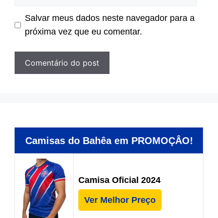
Salvar meus dados neste navegador para a
próxima vez que eu comentar.
Camisas do Bahêa em PROMOÇÂO!
Camisa Oficial 2024
Ver Melhor Preço