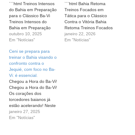
```html Treinos Intensos
```html Bahia Retoma
do Bahia em Preparação
Treinos Focados em
para o Clássico Ba-Vi
Tática para o Clássico
Treinos Intensos do
Contra o Vitória Bahia
Bahia em Preparação
Retoma Treinos Focados
para o Clássico Ba-Vi O
outubro 10, 2025
em Tática para o
janeiro 22, 2026
clima está quente na
Em "Notícias"
Clássico Contra o Vitória
Em "Notícias"
Cidade Tricolor, e os
O clima entre os
Ceni se prepara para
apaixonados torcedores
torcedores do Bahia é de
treinar o Bahia visando o
do Bahia podem sentir a
expectativa e ansiedade.
confronto contra o
expectativa no ar. O
Após um dia de descanso
Jequié, com foco no Ba-
próximo clássico contra o
merecido, o elenco do
Vi: é essencial.
Vitória, conhecido como
Bahia se reuniu
Chegou a Hora do Ba-Vi!
Ba-Vi, está…
novamente…
Chegou a Hora do Ba-Vi!
Os corações dos
torcedores baianos já
estão acelerando! Neste
sábado, dia 1º, Bahia e
janeiro 27, 2025
Vitória se enfrentarão em
Em "Notícias"
mais um emocionante
capítulo do clássico Ba-