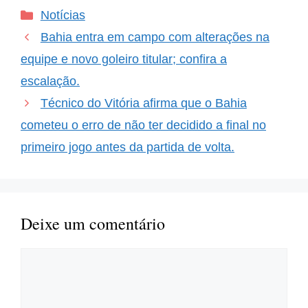
Vi, que promete agitar a
Categorias
Notícias
torcida e os gramados da
Arena Fonte Nova. Essa
Bahia entra em campo com alterações na
será a…
equipe e novo goleiro titular; confira a
escalação.
Técnico do Vitória afirma que o Bahia
cometeu o erro de não ter decidido a final no
primeiro jogo antes da partida de volta.
Deixe um comentário
Comentário