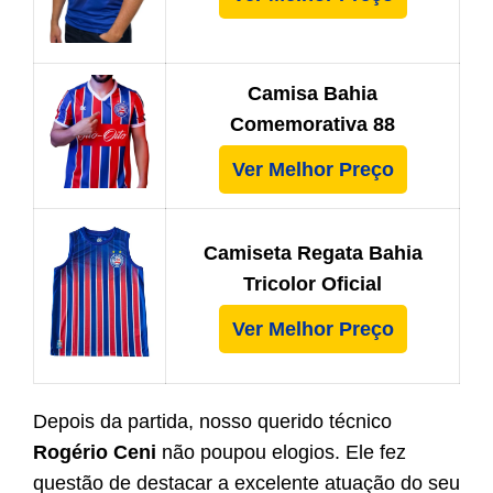
Camisa Bahia
Comemorativa 88
Ver Melhor Preço
Camiseta Regata Bahia
Tricolor Oficial
Ver Melhor Preço
Depois da partida, nosso querido técnico
Rogério Ceni
não poupou elogios. Ele fez
questão de destacar a excelente atuação do seu