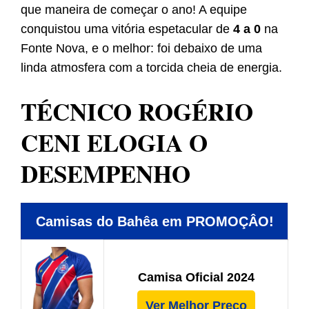
que maneira de começar o ano! A equipe
conquistou uma vitória espetacular de
4 a 0
na
Fonte Nova, e o melhor: foi debaixo de uma
linda atmosfera com a torcida cheia de energia.
TÉCNICO ROGÉRIO
CENI ELOGIA O
DESEMPENHO
Camisas do Bahêa em PROMOÇÂO!
Camisa Oficial 2024
Ver Melhor Preço