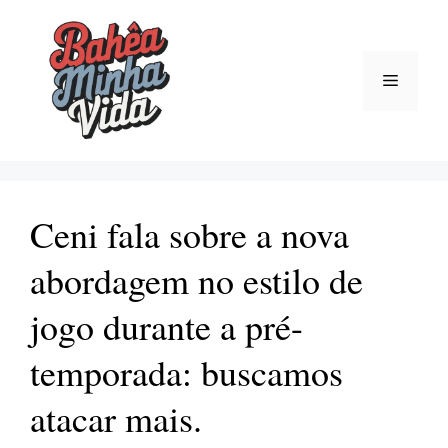
Pular
para
o
Menu
conteúdo
Ceni fala sobre a nova
abordagem no estilo de
jogo durante a pré-
temporada: buscamos
atacar mais.