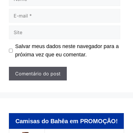
E-
mail
Site
Salvar meus dados neste navegador para a
próxima vez que eu comentar.
Camisas do Bahêa em PROMOÇÂO!