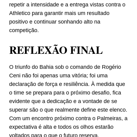
repetir a intensidade e a entrega vistas contra o
Athletico para garantir mais um resultado
positivo e continuar sonhando alto na
competição.
REFLEXÃO FINAL
O triunfo do Bahia sob o comando de Rogério
Ceni não foi apenas uma vitória; foi uma
declaração de força e resiliência. À medida que
o time se prepara para o próximo desafio, fica
evidente que a dedicação e a vontade de se
superar são o que realmente define este elenco.
Com um encontro próximo contra o Palmeiras, a
expectativa é alta e todos os olhos estarão
voltados para o que o futuro reserva.