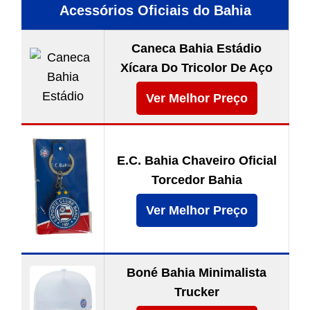
Acessórios Oficiais do Bahia
Caneca Bahia Estádio
Xícara Do Tricolor De Aço
Ver Melhor Preço
E.C. Bahia Chaveiro Oficial
Torcedor Bahia
Ver Melhor Preço
Boné Bahia Minimalista
Trucker