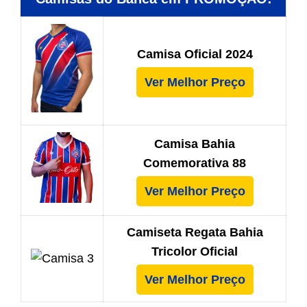
Camisa Oficial 2024
Ver Melhor Preço
Camisa Bahia
Comemorativa 88
Ver Melhor Preço
Camiseta Regata Bahia
Tricolor Oficial
Ver Melhor Preço