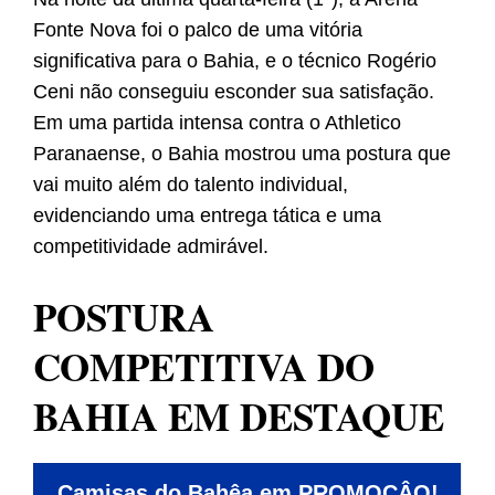
Fonte Nova foi o palco de uma vitória
significativa para o Bahia, e o técnico Rogério
Ceni não conseguiu esconder sua satisfação.
Em uma partida intensa contra o Athletico
Paranaense, o Bahia mostrou uma postura que
vai muito além do talento individual,
evidenciando uma entrega tática e uma
competitividade admirável.
POSTURA
COMPETITIVA DO
BAHIA EM DESTAQUE
Camisas do Bahêa em PROMOÇÂO!