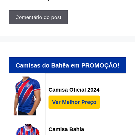
Camisas do Bahêa em PROMOÇÂO!
Camisa Oficial 2024
Ver Melhor Preço
Camisa Bahia