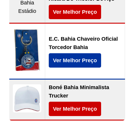
Ver Melhor Preço
E.C. Bahia Chaveiro Oficial
Torcedor Bahia
Ver Melhor Preço
Boné Bahia Minimalista
Trucker
Ver Melhor Preço