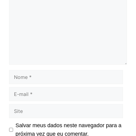
Comentário
Nome
E-
mail
Site
Salvar meus dados neste navegador para a
próxima vez que eu comentar.