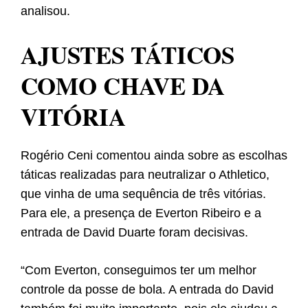
analisou.
AJUSTES TÁTICOS
COMO CHAVE DA
VITÓRIA
Rogério Ceni comentou ainda sobre as escolhas
táticas realizadas para neutralizar o Athletico,
que vinha de uma sequência de três vitórias.
Para ele, a presença de Everton Ribeiro e a
entrada de David Duarte foram decisivas.
“Com Everton, conseguimos ter um melhor
controle da posse de bola. A entrada do David