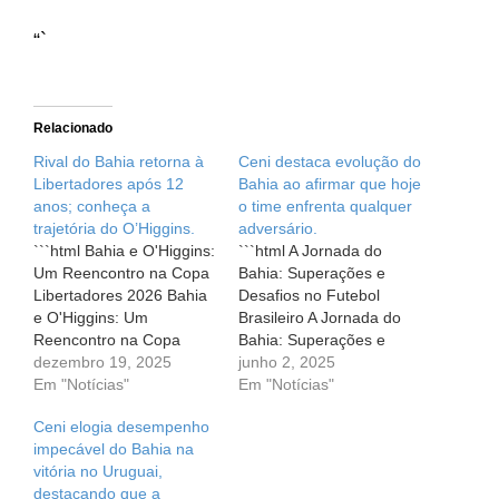
“`
Relacionado
Rival do Bahia retorna à
Ceni destaca evolução do
Libertadores após 12
Bahia ao afirmar que hoje
anos; conheça a
o time enfrenta qualquer
trajetória do O’Higgins.
adversário.
```html Bahia e O'Higgins:
```html A Jornada do
Um Reencontro na Copa
Bahia: Superações e
Libertadores 2026 Bahia
Desafios no Futebol
e O'Higgins: Um
Brasileiro A Jornada do
Reencontro na Copa
Bahia: Superações e
Libertadores 2026 O
dezembro 19, 2025
Desafios no Futebol
junho 2, 2025
coração de cada torcedor
Em "Notícias"
Brasileiro Quando
Em "Notícias"
pulsa mais forte diante de
pensamos no Bahia e em
Ceni elogia desempenho
grandes desafios. E
seu desempenho no
impecável do Bahia na
agora, com o sorteio da
futebol, diversas
vitória no Uruguai,
fase preliminar da Copa
emoções podem surgir.
destacando que a
Libertadores 2026, o
Recentemente, o clube