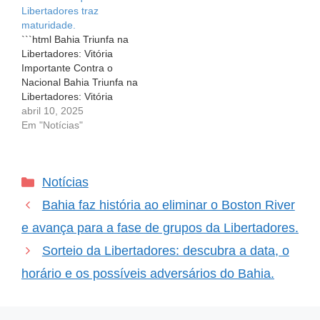
Libertadores traz
Bahia se prepara para
teve sua história marcada
maturidade.
uma batalha…
por um misto de vitórias e
```html Bahia Triunfa na
derrotas, quando…
Libertadores: Vitória
Importante Contra o
Nacional Bahia Triunfa na
Libertadores: Vitória
Importante Contra o
abril 10, 2025
Nacional O futebol é
Em "Notícias"
repleto de surpresas,
emoções e momentos
marcantes.
Categorias
Notícias
Recentemente, o Bahia
teve a oportunidade de
Bahia faz história ao eliminar o Boston River
viver um desses
momentos mágicos ao
e avança para a fase de grupos da Libertadores.
conquistar uma vitória
Sorteio da Libertadores: descubra a data, o
significativa sobre o
Nacional, no…
horário e os possíveis adversários do Bahia.