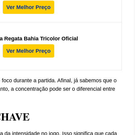
Ver Melhor Preço
 Regata Bahia Tricolor Oficial
Ver Melhor Preço
foco durante a partida. Afinal, já sabemos que o
anto, a concentração pode ser o diferencial entre
CHAVE
a da intensidade no jogo. Isso significa que cada