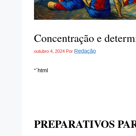
Concentração e determ
Redação
outubro 4, 2024
Por
“`html
PREPARATIVOS PA