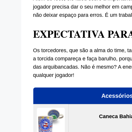
jogador precisa dar o seu melhor em cam
não deixar espaço para erros. É um traba
EXPECTATIVA PAR
Os torcedores, que são a alma do time, t
a torcida compareça e faça barulho, porq
das arquibancadas. Não é mesmo? A ener
qualquer jogador!
Acessórios
Caneca Bahia