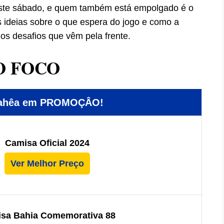
ste sábado, e quem também está empolgado é o
 ideias sobre o que espera do jogo e como a
os desafios que vêm pela frente.
O FOCO
Bahêa em PROMOÇÂO!
Camisa Oficial 2024
Ver Melhor Preço
sa Bahia Comemorativa 88