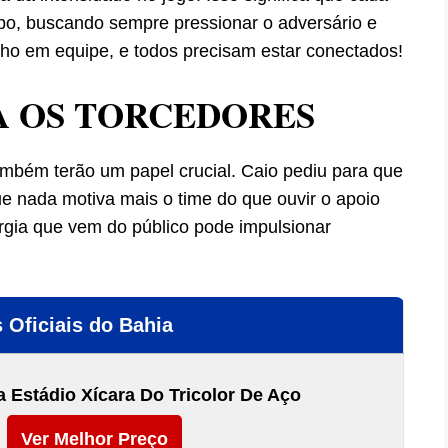
po, buscando sempre pressionar o adversário e
lho em equipe, e todos precisam estar conectados!
A OS TORCEDORES
ambém terão um papel crucial. Caio pediu para que
ue nada motiva mais o time do que ouvir o apoio
gia que vem do público pode impulsionar
 Oficiais do Bahia
 Estádio Xícara Do Tricolor De Aço
Ver Melhor Preço